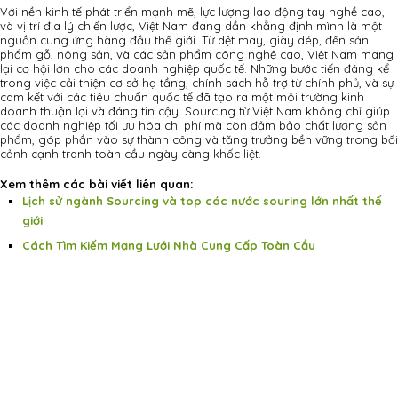
Với nền kinh tế phát triển mạnh mẽ, lực lượng lao động tay nghề cao,
và vị trí địa lý chiến lược, Việt Nam đang dần khẳng định mình là một
nguồn cung ứng hàng đầu thế giới. Từ dệt may, giày dép, đến sản
phẩm gỗ, nông sản, và các sản phẩm công nghệ cao, Việt Nam mang
lại cơ hội lớn cho các doanh nghiệp quốc tế. Những bước tiến đáng kể
trong việc cải thiện cơ sở hạ tầng, chính sách hỗ trợ từ chính phủ, và sự
cam kết với các tiêu chuẩn quốc tế đã tạo ra một môi trường kinh
doanh thuận lợi và đáng tin cậy. Sourcing từ Việt Nam không chỉ giúp
các doanh nghiệp tối ưu hóa chi phí mà còn đảm bảo chất lượng sản
phẩm, góp phần vào sự thành công và tăng trưởng bền vững trong bối
cảnh cạnh tranh toàn cầu ngày càng khốc liệt.
Xem thêm các bài viết liên quan:
Lịch sử ngành Sourcing và top các nước souring lớn nhất thế
giới
Cách Tìm Kiếm Mạng Lưới Nhà Cung Cấp Toàn Cầu