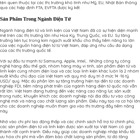
tên quen thuộc tại các thị trường khó tính như Mỹ, EU, Nhật Bản thông
qua các hiệp định FTA, EVFTA được ký kết.
Sản Phẩm Trong Ngành Điện Tử
Ngành hàng điện tử và linh kiện của Việt Nam đã có sự hiện diện mạnh
mẽ trên các thị trường lớn như Hoa Kỳ, Trung Quốc, và EU. Sự tăng
trưởng liên tục trong kim ngạch xuất khẩu cho thấy tiềm năng to lớn
của việc nguồn hàng điện tử từ Việt Nam, đáp ứng nhu cầu đa dạng
của các thị trường quốc tế.
Với sự đầu tư mạnh từ Samsung, Apple, Intel,.. Những công ty công
nghệ hàng đầu thế giới; nhóm hàng máy vi tính, sản phẩm điện tử và
linh kiện cùng nhóm điện loại và các loại linh kiện khác luôn là 2 nhóm
xuất khẩu chủ đạo của Việt Nam với quy mô duy trì ở mức 14 -16 tỷ
USD/ quý. Mặc dù phần lớn sự tăng trưởng hiện tại đến từ các doanh
nghiệp FDI, tiềm năng phát triển của ngành hàng điện tử quốc nội vẫn
rất lớn. Việt Nam đang hướng đến việc nâng cao năng lực sản xuất
trong nước, khuyến khích các doanh nghiệp nội địa đầu tư vào công
nghệ mới và nâng cao chất lượng sản phẩm. Điều này tạo ra cơ hội lớn
cho các doanh nghiệp muốn tham gia vào thị trường đầy tiềm năng
này.
Nhờ vào chi phí lao động thấp và các chính sách hỗ trợ từ chính phủ,
các sản phẩm điện tử và linh kiện được sản xuất tại Việt Nam có giá
thành rất cạnh tranh. Điều này giúp các doanh nghiệp nhập khẩu tối
ưu hóa chi phí mà vẫn đảm bảo chất lượng sản phẩm, từ đó tăng