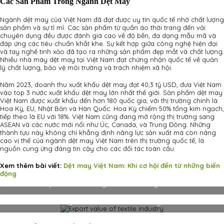
Các Sản Phẩm Trong Ngành Dệt May
Ngành dệt may của Việt Nam đã đạt được uy tín quốc tế nhờ chất lượng
sản phẩm và sự tỉ mỉ. Các sản phẩm từ quần áo thời trang đến vải
chuyên dụng đều được đánh giá cao về độ bền, đa dạng mẫu mã và
đáp ứng các tiêu chuẩn khắt khe. Sự kết hợp giữa công nghệ hiện đại
và tay nghề tinh xảo đã tạo ra những sản phẩm đẹp mắt và chất lượng.
Nhiều nhà máy dệt may tại Việt Nam đạt chứng nhận quốc tế về quản
lý chất lượng, bảo vệ môi trường và trách nhiệm xã hội.
Năm 2023, doanh thu xuất khẩu dệt may đạt 40,3 tỷ USD, đưa Việt Nam
vào top 3 nước xuất khẩu dệt may lớn nhất thế giới. Sản phẩm dệt may
Việt Nam được xuất khẩu đến hơn 180 quốc gia, với thị trường chính là
Hoa Kỳ, EU, Nhật Bản và Hàn Quốc. Hoa Kỳ chiếm 50% tổng kim ngạch,
tiếp theo là EU với 18%. Việt Nam cũng đang mở rộng thị trường sang
ASEAN và các nước mới nổi như Úc, Canada, và Trung Đông. Những
thành tựu này không chỉ khẳng định năng lực sản xuất mà còn nâng
cao vị thế của ngành dệt may Việt Nam trên thị trường quốc tế, là
nguồn cung ứng đáng tin cậy cho các đối tác toàn cầu.
Xem thêm bài viết:
Dệt may Việt Nam: Khi cơ hội đến từ những biến
động
Total export turnover of garment industry 2022 – 2023
Export value of textile industry