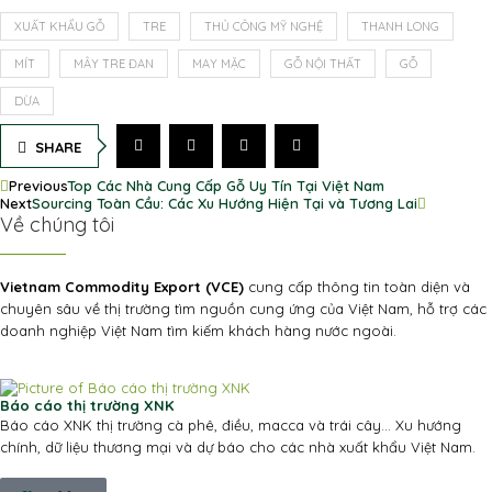
XUẤT KHẨU GỖ
TRE
THỦ CÔNG MỸ NGHỆ
THANH LONG
MÍT
MÂY TRE ĐAN
MAY MẶC
GỖ NỘI THẤT
GỖ
DỪA
SHARE
Previous
Top Các Nhà Cung Cấp Gỗ Uy Tín Tại Việt Nam
Next
Sourcing Toàn Cầu: Các Xu Hướng Hiện Tại và Tương Lai
Về chúng tôi
Vietnam Commodity Export (VCE)
cung cấp thông tin toàn diện và
chuyên sâu về thị trường tìm nguồn cung ứng của Việt Nam, hỗ trợ các
doanh nghiệp Việt Nam tìm kiếm khách hàng nước ngoài.
Báo cáo thị trường XNK
Báo cáo XNK thị trường cà phê, điều, macca và trái cây... Xu hướng
chính, dữ liệu thương mại và dự báo cho các nhà xuất khẩu Việt Nam.