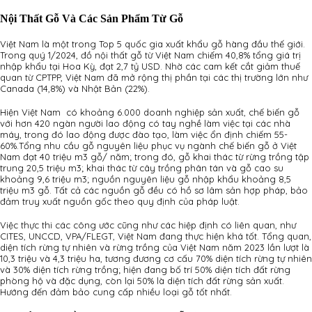
Nội Thất Gỗ Và Các Sản Phẩm Từ Gỗ
Việt Nam là một trong Top 5 quốc gia xuất khẩu gỗ hàng đầu thế giới.
Trong quý 1/2024, đồ nội thất gỗ từ Việt Nam chiếm 40,8% tổng giá trị
nhập khẩu tại Hoa Kỳ, đạt 2,7 tỷ USD. Nhờ các cam kết cắt giảm thuế
quan từ CPTPP, Việt Nam đã mở rộng thị phần tại các thị trường lớn như
Canada (14,8%) và Nhật Bản (22%).
Hiện Việt Nam có khoảng 6.000 doanh nghiệp sản xuất, chế biến gỗ
với hơn 420 ngàn người lao động có tay nghề làm việc tại các nhà
máy, trong đó lao động được đào tạo, làm việc ổn định chiếm 55-
60%.Tổng nhu cầu gỗ nguyên liệu phục vụ ngành chế biến gỗ ở Việt
Nam đạt 40 triệu m3 gỗ/ năm; trong đó, gỗ khai thác từ rừng trồng tập
trung 20,5 triệu m3; khai thác từ cây trồng phân tán và gỗ cao su
khoảng 9,6 triệu m3; nguồn nguyên liệu gỗ nhập khẩu khoảng 8,5
triệu m3 gỗ. Tất cả các nguồn gỗ đều có hồ sơ lâm sản hợp pháp, bảo
đảm truy xuất nguồn gốc theo quy định của pháp luật.
Việc thực thi các công ước cũng như các hiệp định có liên quan, như
CITES, UNCCD, VPA/FLEGT, Việt Nam đang thực hiện khá tốt. Tổng quan,
diện tích rừng tự nhiên và rừng trồng của Việt Nam năm 2023 lần lượt là
10,3 triệu và 4,3 triệu ha, tương đương cơ cấu 70% diện tích rừng tự nhiên
và 30% diện tích rừng trồng; hiện đang bố trí 50% diện tích đất rừng
phòng hộ và đặc dụng, còn lại 50% là diện tích đất rừng sản xuất.
Hướng đến đảm bảo cung cấp nhiều loại gỗ tốt nhất.