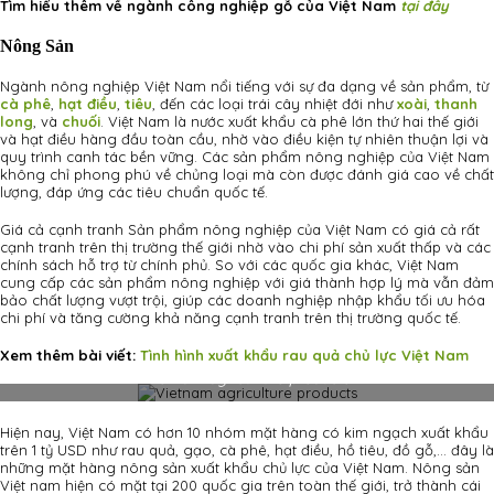
Tìm hiểu thêm về ngành công nghiệp gỗ của Việt Nam
tại đây
Nông Sản
Ngành nông nghiệp Việt Nam nổi tiếng với sự đa dạng về sản phẩm, từ
cà phê
,
hạt điều
,
tiêu
, đến các loại trái cây nhiệt đới như
xoài
,
thanh
long
, và
chuối
. Việt Nam là nước xuất khẩu cà phê lớn thứ hai thế giới
và hạt điều hàng đầu toàn cầu, nhờ vào điều kiện tự nhiên thuận lợi và
quy trình canh tác bền vững. Các sản phẩm nông nghiệp của Việt Nam
không chỉ phong phú về chủng loại mà còn được đánh giá cao về chất
lượng, đáp ứng các tiêu chuẩn quốc tế.
Giá cả cạnh tranh Sản phẩm nông nghiệp của Việt Nam có giá cả rất
cạnh tranh trên thị trường thế giới nhờ vào chi phí sản xuất thấp và các
chính sách hỗ trợ từ chính phủ. So với các quốc gia khác, Việt Nam
cung cấp các sản phẩm nông nghiệp với giá thành hợp lý mà vẫn đảm
bảo chất lượng vượt trội, giúp các doanh nghiệp nhập khẩu tối ưu hóa
chi phí và tăng cường khả năng cạnh tranh trên thị trường quốc tế.
Xem thêm bài viết:
Tình hình xuất khẩu rau quả chủ lực Việt Nam
Vietnam agriculture products
Hiện nay, Việt Nam có hơn 10 nhóm mặt hàng có kim ngạch xuất khẩu
trên 1 tỷ USD như rau quả, gạo, cà phê, hạt điều, hồ tiêu, đồ gỗ,… đây là
những mặt hàng nông sản xuất khẩu chủ lực của Việt Nam. Nông sản
Việt nam hiện có mặt tại 200 quốc gia trên toàn thế giới, trở thành cái