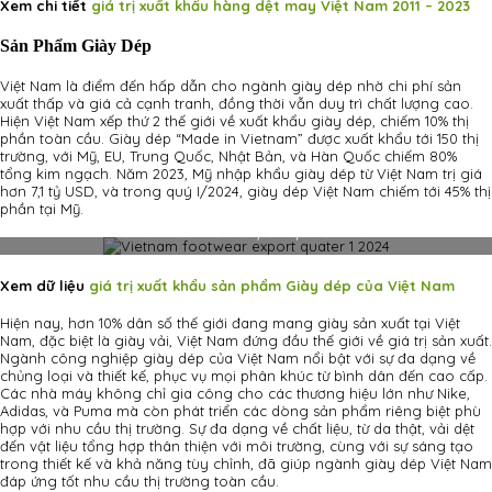
Xem chi tiết
giá trị xuất khẩu hàng dệt may Việt Nam 2011 – 2023
Sản Phẩm Giày Dép
​​Việt Nam là điểm đến hấp dẫn cho ngành giày dép nhờ chi phí sản
xuất thấp và giá cả cạnh tranh, đồng thời vẫn duy trì chất lượng cao.
Hiện Việt Nam xếp thứ 2 thế giới về xuất khẩu giày dép, chiếm 10% thị
phần toàn cầu. Giày dép “Made in Vietnam” được xuất khẩu tới 150 thị
trường, với Mỹ, EU, Trung Quốc, Nhật Bản, và Hàn Quốc chiếm 80%
tổng kim ngạch. Năm 2023, Mỹ nhập khẩu giày dép từ Việt Nam trị giá
hơn 7,1 tỷ USD, và trong quý I/2024, giày dép Việt Nam chiếm tới 45% thị
phần tại Mỹ.
Vietnam footwear export quater 1 2024
Xem dữ liệu
giá trị xuất khẩu sản phẩm Giày dép của Việt Nam
Hiện nay, hơn 10% dân số thế giới đang mang giày sản xuất tại Việt
Nam, đặc biệt là giày vải, Việt Nam đứng đầu thế giới về giá trị sản xuất.
Ngành công nghiệp giày dép của Việt Nam nổi bật với sự đa dạng về
chủng loại và thiết kế, phục vụ mọi phân khúc từ bình dân đến cao cấp.
Các nhà máy không chỉ gia công cho các thương hiệu lớn như Nike,
Adidas, và Puma mà còn phát triển các dòng sản phẩm riêng biệt phù
hợp với nhu cầu thị trường. Sự đa dạng về chất liệu, từ da thật, vải dệt
đến vật liệu tổng hợp thân thiện với môi trường, cùng với sự sáng tạo
trong thiết kế và khả năng tùy chỉnh, đã giúp ngành giày dép Việt Nam
đáp ứng tốt nhu cầu thị trường toàn cầu.