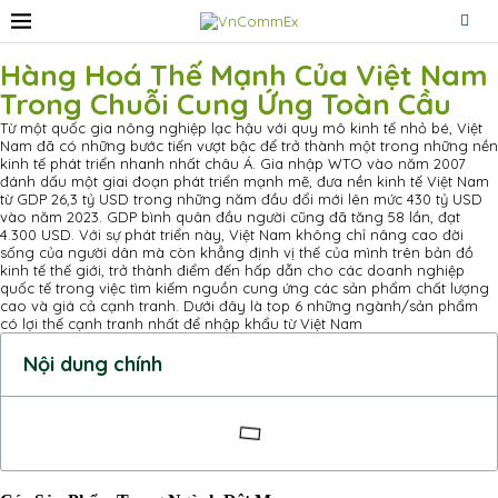
Hàng Hoá Thế Mạnh Của Việt Nam
Trong Chuỗi Cung Ứng Toàn Cầu
Từ một quốc gia nông nghiệp lạc hậu với quy mô kinh tế nhỏ bé, Việt
Nam đã có những bước tiến vượt bậc để trở thành một trong những nền
kinh tế phát triển nhanh nhất châu Á. Gia nhập WTO vào năm 2007
đánh dấu một giai đoạn phát triển mạnh mẽ, đưa nền kinh tế Việt Nam
từ GDP 26,3 tỷ USD trong những năm đầu đổi mới lên mức 430 tỷ USD
vào năm 2023. GDP bình quân đầu người cũng đã tăng 58 lần, đạt
4.300 USD. Với sự phát triển này, Việt Nam không chỉ nâng cao đời
sống của người dân mà còn khẳng định vị thế của mình trên bản đồ
kinh tế thế giới, trở thành điểm đến hấp dẫn cho các doanh nghiệp
quốc tế trong việc tìm kiếm nguồn cung ứng các sản phẩm chất lượng
cao và giá cả cạnh tranh. Dưới đây là top 6 những ngành/sản phẩm
có lợi thế cạnh tranh nhất để nhập khẩu từ Việt Nam
Nội dung chính