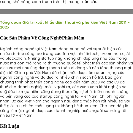
cường khả năng cạnh tranh trên thị trường toàn cầu.
Vietnam Electronics and Electrical Products
Tổng quan Giá trị xuất khẩu điện thoại và phụ kiện Việt Nam 2011 –
2023
Các Sản Phẩm Về Công Nghệ/phần Mềm
Ngành công nghệ tại Việt Nam đang bùng nổ với sự xuất hiện của
nhiều startup sáng tạo trong các lĩnh vực như fintech, e-commerce, AI,
và blockchain. Những startup này không chỉ đáp ứng nhu cầu trong
nước mà còn mở rộng ra thị trường quốc tế, phát triển các sản phẩm và
dịch vụ mới như ứng dụng thanh toán di động và nền tảng thương mại
điện tử. Chính phủ Việt Nam đã nhận thức được tầm quan trọng của
ngành công nghệ và đã đưa ra nhiều chính sách hỗ trợ, bao gồm
chương trình phát triển công nghệ cao đến năm 2030 và các ưu đãi
thuế cho doanh nghiệp mới. Ngoài ra, các vườn ươm khởi nghiệp và
quỹ đầu tư mạo hiểm cũng đang thúc đẩy sự phát triển nhanh chóng
và bền vững của các startup công nghệ tại Việt Nam. Chi phí nguồn
nhân lực của Việt Nam cho ngành này đang thấp hơn rất nhiều so với
thế giới, tuy nhiên chất lượng thì không hề thua kém. Cho nên đây là
cũng là một ngành được các doanh nghiệp nước ngoài sourcing rất
nhiều từ Việt Nam.
Kết Luận