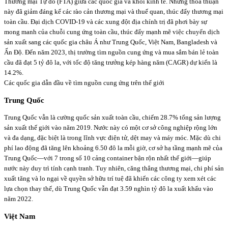
Thương mại Tự do (FTA) giữa các quốc gia và khối kinh tế. Những thỏa thuận
này đã giảm đáng kể các rào cản thương mại và thuế quan, thúc đẩy thương mại
toàn cầu. Đại dịch COVID-19 và các xung đột địa chính trị đã phơi bày sự
mong manh của chuỗi cung ứng toàn cầu, thúc đẩy mạnh mẽ việc chuyển dịch
sản xuất sang các quốc gia châu Á như Trung Quốc, Việt Nam, Bangladesh và
Ấn Độ. Đến năm 2023, thị trường tìm nguồn cung ứng và mua sắm bán lẻ toàn
cầu đã đạt 5 tỷ đô la, với tốc độ tăng trưởng kép hàng năm (CAGR) dự kiến là
14.2%.
Các quốc gia dẫn đầu về tìm nguồn cung ứng trên thế giới
Trung Quốc
Trung Quốc vẫn là cường quốc sản xuất toàn cầu, chiếm 28.7% tổng sản lượng
sản xuất thế giới vào năm 2019. Nước này có một cơ sở công nghiệp rộng lớn
và đa dạng, đặc biệt là trong lĩnh vực điện tử, dệt may và máy móc. Mặc dù chi
phí lao động đã tăng lên khoảng 6.50 đô la mỗi giờ, cơ sở hạ tầng mạnh mẽ của
Trung Quốc—với 7 trong số 10 cảng container bận rộn nhất thế giới—giúp
nước này duy trì tính cạnh tranh. Tuy nhiên, căng thẳng thương mại, chi phí sản
xuất tăng và lo ngại về quyền sở hữu trí tuệ đã khiến các công ty xem xét các
lựa chọn thay thế, dù Trung Quốc vẫn đạt 3.59 nghìn tỷ đô la xuất khẩu vào
năm 2022.
Việt Nam