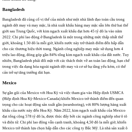
Bangladesh
Bangladesh đã củng cố vị thế của mình như một nhà lãnh đạo toàn cầu trong
ngành dệt may và may mặc, là nhà xuất khẩu hàng may mặc sẵn lớn thứ hai thế
giới sau Trung Quốc, với kim ngạch xuất khẩu đạt hơn 45 tỷ đô la vào năm
2022. Chi phí lao động ở Bangladesh là một trong những mức thấp nhất thế
giới, khoảng 1.50 đô la mỗi giờ, khiến nước này trở thành điểm đến hấp dẫn
cho các thương hiệu thời trang. Ngành công nghiệp may mặc sử dụng hơn 4
triệu lao động, đóng góp gần 84% tổng kim ngạch xuất khẩu của đất nước. Tuy
nhiên, Bangladesh phải đối mặt với các thách thức về an toàn lao động, hạn chế
trong việc đa dạng hóa ngoài ngành dệt may và cơ sở hạ tầng yếu kém, có thể
cản trở sự tăng trưởng dài hạn.
Mexico
Sự gần gũi của Mexico với Hoa Kỳ và việc tham gia vào Hiệp định USMCA
(Hiệp định Hoa Kỳ-Mexico-Canada) khiến Mexico trở thành điểm đến quan
trọng cho các hoạt động sản xuất gần (nearshoring), với 80% lượng hàng xuất
khẩu của nước này đến Hoa Kỳ. Năm 2022, kim ngạch xuất khẩu của Mexico
đạt tổng cộng 578 tỷ đô la, được thúc đẩy bởi các ngành công nghiệp như ô tô
và điện tử. Chi phí lao động vẫn cạnh tranh, khoảng 4,50 đô la mỗi giờ, khiến
Mexico trở thành lựa chọn hấp dẫn cho các công ty Bắc Mỹ. Là nhà sản xuất ô