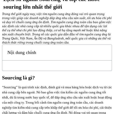
souring lớn nhất thế giới
Trong thế giới ngày nay, việc tìm nguồn cung ứng đóng vai trò quan trọng
trong việc giúp các doanh nghiệp đáp ứng nhu cầu sản xuất, tối ưu hóa chi phí
và duy trì chuỗi cung ứng ổn định. Tìm nguồn cung ứng toàn cầu bao gồm việc
xác định các nhà cung cấp từ nhiều quốc gia khác nhau để tận dụng các lợi
thế cụ thể như chi phí lao động thấp, cơ sở hạ tầng mạnh mẽ hoặc khả năng
sản xuất chuyên biệt. Trong số các quốc gia dẫn đầu về tìm nguồn cung ứng là
Trung Quốc, Việt Nam, Ấn Độ và Bangladesh, mỗi quốc gia có những ưu thế và
thách thức riêng trong chuỗi cung ứng toàn cầu.
Nội dung chính
Sourcing là gì?
“Sourcing” là quá trình xác định, đánh giá và mua hàng hóa hoặc dịch vụ từ các
nhà cung cấp bên ngoài. Nó bao gồm việc tìm kiếm các nguồn cung ứng tốt
nhất, dù là trong nước hay quốc tế, để đáp ứng nhu cầu sản xuất hoặc hoạt động
của một công ty. Trong bối cảnh tìm nguồn cung ứng toàn cầu, các doanh
nghiệp tìm kiếm nhà cung cấp trên khắp thế giới để tối ưu hóa chi phí, cải thiện
chất lượng và đảm bảo chuỗi cung ứng ổn định. Nó đóng vai trò quan trọng