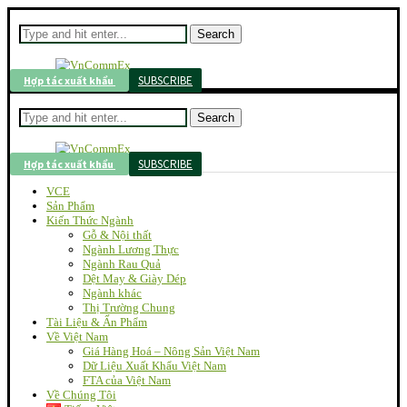
Search
SUBSCRIBE
Hợp tác xuất khẩu
Search
SUBSCRIBE
Hợp tác xuất khẩu
VCE
Sản Phẩm
Kiến Thức Ngành
Gỗ & Nội thất
Ngành Lương Thực
Ngành Rau Quả
Dệt May & Giày Dép
Ngành khác
Thị Trường Chung
Tài Liệu & Ấn Phẩm
Về Việt Nam
Giá Hàng Hoá – Nông Sản Việt Nam
Dữ Liệu Xuất Khẩu Việt Nam
FTA của Việt Nam
Về Chúng Tôi