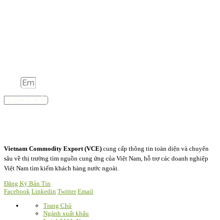
Đăng ký nhận bản tin
Đăng ký để nhận tin tức cập nhật hàng tuần của VCE, các ấn phẩm kinh
doanh mới nhất của chúng tôi
Email
ĐĂNG KÝ
Vietnam Commodity Export
(VCE)
cung cấp thông tin toàn diện và chuyên
sâu về thị trường tìm nguồn cung ứng của Việt Nam, hỗ trợ các doanh nghiệp
Việt Nam tìm kiếm khách hàng nước ngoài.
Đăng Ký Bản Tin
Facebook
Linkedin
Twitter
Email
Trang Chủ
Ngành xuất khẩu