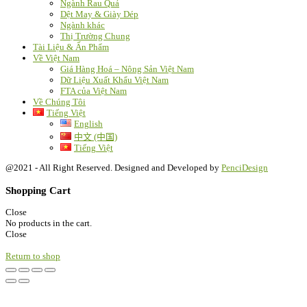
Ngành Rau Quả
Dệt May & Giày Dép
Ngành khác
Thị Trường Chung
Tài Liệu & Ấn Phẩm
Về Việt Nam
Giá Hàng Hoá – Nông Sản Việt Nam
Dữ Liệu Xuất Khẩu Việt Nam
FTA của Việt Nam
Về Chúng Tôi
Tiếng Việt
English
中文 (中国)
Tiếng Việt
@2021 - All Right Reserved. Designed and Developed by
PenciDesign
Shopping Cart
Close
No products in the cart.
Close
Return to shop