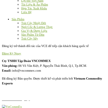
Lợi thế Việt Nam
Tài Liệu & Ấn Phẩm
Hợp Tác Xuất Khẩu
Liên Hệ
Sản Phẩm
Trái Cây Nhiệt Đới
Ngũ Cốc & Lương Thực
Gia Vị & Dược Liệu
Sản Phẩm Từ Dừa
Trái Cây Sấy
Đăng ký trở thành đối tác của VCE để tiếp cận khách hàng quốc tế
Đăng Ký Ngay
Cty TNHH Tập Đoàn VNCOMMEX
Văn phòng:
06 Võ Văn Kiệt, P. Nguyễn Thái Bình, Q.1, Tp.HCM.
Email:
info@vncommex.com
Đã đăng ký Bản quyền.
Được thiết kế và phát triển bởi
Vietnam Commodity
Exports
Chính Sách Bảo Mật
Câu Hỏi Thường Gặp