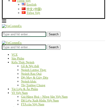
Tiếng Việt
English
中文 (中国)
Tiếng Việt
Search
Search
VCE
Sản Phẩm
Kiến Thức Ngành
Gỗ & Nội thất
Ngành Lương Thực
Ngành Rau Quả
Dệt May & Giày Dép
Ngành khác
Thị Trường Chung
Tài Liệu & Ấn Phẩm
Về Việt Nam
Giá Hàng Hoá – Nông Sản Việt Nam
Dữ Liệu Xuất Khẩu Việt Nam
FTA của Việt Nam