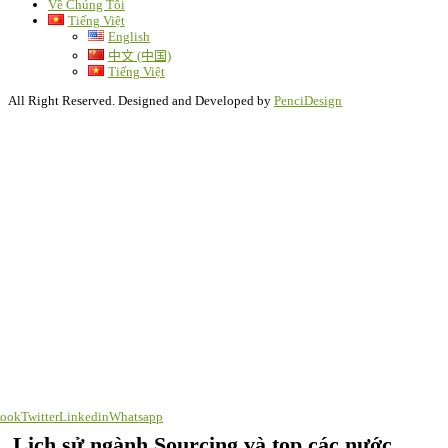
Về Chúng Tôi
Tiếng Việt
English
中文 (中国)
Tiếng Việt
All Right Reserved. Designed and Developed by
PenciDesign
book
Twitter
Linkedin
Whatsapp
Lịch sử ngành Sourcing và top các nước