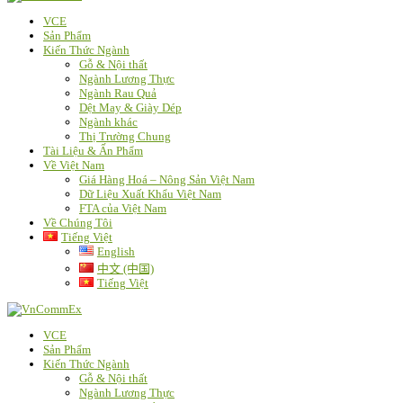
VCE
Sản Phẩm
Kiến Thức Ngành
Gỗ & Nội thất
Ngành Lương Thực
Ngành Rau Quả
Dệt May & Giày Dép
Ngành khác
Thị Trường Chung
Tài Liệu & Ấn Phẩm
Về Việt Nam
Giá Hàng Hoá – Nông Sản Việt Nam
Dữ Liệu Xuất Khẩu Việt Nam
FTA của Việt Nam
Về Chúng Tôi
Tiếng Việt
English
中文 (中国)
Tiếng Việt
VCE
Sản Phẩm
Kiến Thức Ngành
Gỗ & Nội thất
Ngành Lương Thực