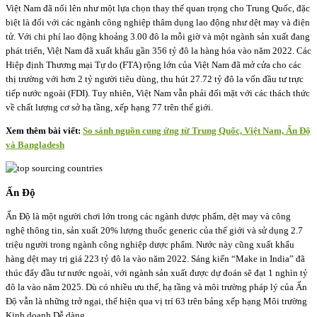
Việt Nam đã nổi lên như một lựa chọn thay thế quan trọng cho Trung Quốc, đặc
biệt là đối với các ngành công nghiệp thâm dụng lao động như dệt may và điện
tử. Với chi phí lao động khoảng 3.00 đô la mỗi giờ và một ngành sản xuất đang
phát triển, Việt Nam đã xuất khẩu gần 356 tỷ đô la hàng hóa vào năm 2022. Các
Hiệp định Thương mại Tự do (FTA) rộng lớn của Việt Nam đã mở cửa cho các
thị trường với hơn 2 tỷ người tiêu dùng, thu hút 27.72 tỷ đô la vốn đầu tư trực
tiếp nước ngoài (FDI). Tuy nhiên, Việt Nam vẫn phải đối mặt với các thách thức
về chất lượng cơ sở hạ tầng, xếp hạng 77 trên thế giới.
Xem thêm bài viết:
So sánh nguồn cung ứng từ Trung Quốc, Việt Nam, Ấn Độ
và Bangladesh
Ấn Độ
Ấn Độ là một người chơi lớn trong các ngành dược phẩm, dệt may và công
nghệ thông tin, sản xuất 20% lượng thuốc generic của thế giới và sử dụng 2.7
triệu người trong ngành công nghiệp dược phẩm. Nước này cũng xuất khẩu
hàng dệt may trị giá 223 tỷ đô la vào năm 2022. Sáng kiến “Make in India” đã
thúc đẩy đầu tư nước ngoài, với ngành sản xuất được dự đoán sẽ đạt 1 nghìn tỷ
đô la vào năm 2025. Dù có nhiều ưu thế, hạ tầng và môi trường pháp lý của Ấn
Độ vẫn là những trở ngại, thể hiện qua vị trí 63 trên bảng xếp hạng Môi trường
Kinh doanh Dễ dàng.