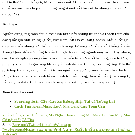
tô lớn thứ 7 trên thế giới, Mexico sản xuất 3 triệu xe mỗi năm, mặc dù các vấn
đề về an ninh và chi phí lao động tăng ở một số khu vực là những thách thức
đáng lưu ý.
Kết luận
Nguồn cung ứng toàn cầu được định hình bởi những ưu thế và thách thức của
các quốc gia như Trung Quốc, Việt Nam, Ấn Độ và Bangladesh. Mỗi quốc gia
đã phát triển những lợi thế cạnh tranh riêng, từ năng lực sản xuất khổng lồ của
Trung Quốc đến sự thống trị của Bangladesh trong ngành may mặc. Tuy nhiên,
các doanh nghiệp cũng cần xem xét các yếu tố như cơ sở hạ tầng, môi trường
pháp lý và chi phí gia tăng khi quyết định đối tác tìm nguồn cung ứng. Khi thế
giới tiếp tục thay đổi, chiến lược tìm nguồn cung ứng toàn cầu sẽ phải thích
ứng với các điều kiện kinh tế và chính trị biến động, đảm bảo rằng các công ty
vẫn duy trì được tính cạnh tranh trong thị trường toàn cầu năng động.
Xem thêm bài viết:
Sourcing Toàn Cầu: Các Xu Hướng Hiện Tại và Tương Lai
Cách Tìm Kiếm Mạng Lưới Nhà Cung Cấp Toàn Cầu
xuất khẩu gỗ
Tre
Thủ Công Mỹ Nghệ
Thanh Long
Mít
Mây Tre Đan
May Mặc
Gỗ nội thất
Gỗ
Dừa
Share
Facebook
Twitter
Linkedin
Whatsapp
Ngành cà phê Việt Nam: Xuất khẩu cà phê lớn thứ hai
Prev
Previous
thế giới