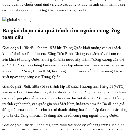
trong quản lý chuỗi cung ứng và giúp các công ty duy trì tính cạnh tranh bằng
cách tận dụng các thị trường khác nhau cho nguồn lực.
Ba giai đoạn của quá trình tìm nguồn cung ứng
toàn cầu
Giai đoạn 1:
Bắt đầu từ năm 1978 khi Trung Quốc khởi xướng các cải cách
kinh tế dưới sự lãnh đạo của Đặng Tiểu Bình. Những cải cách này đã mở cửa
nền kinh tế Trung Quốc ra thế giới, biến nước này thành “công xưởng của thế
giới.” Thời kỳ này chứng kiến việc thành lập nhiều nhà máy của các tập đoàn
toàn cầu như Nike, HP và IBM, tận dụng chi phí sản xuất thấp và năng lực sản
xuất ngày càng tăng của Trung Quốc.
Giai đoạn 2:
Xuất hiện với sự thành lập Tổ chức Thương mại Thế giới (WTO)
vào năm 1995. Giai đoạn này được đánh dấu bởi những biến động kinh tế buộc
các quốc gia phải cải tổ cơ cấu tài chính và thu hút đầu tư nước ngoài. Để duy
trì tính cạnh tranh, các quốc gia như Việt Nam, Indonesia và Ấn Độ đã phá giá
đồng tiền của mình, làm cho họ trở thành những lựa chọn hấp dẫn cho các công
ty toàn cầu đang tìm cách đa dạng hóa chuỗi cung ứng ngoài Trung Quốc.
Giai đoạn 3:
Bắt đầu từ những năm 2000 với việc ký kết hàng trăm Hiệp định