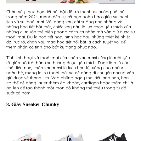
Chân váy maxi họa tiết nổi bật đã trở thành xu hướng nổi bật
trong năm 2024, mang đến sự kết hợp hoàn hảo giữa sự thanh
lịch và sự thoải mái. Với dáng váy dài suông nhẹ nhàng và
những họa tiết bắt mắt, chiếc váy này là lựa chọn yêu thích của
những ai muốn thể hiện phong cách cá nhân mà vẫn giữ được sự
thoải mái. Dù là họa tiết hoa, hình học hay những thiết kế nhiệt
đới rực rỡ, chân váy maxi họa tiết nổi bật là cách tuyệt vời để
thêm phần cá tính cho bất kỳ trang phục nào.
Tính linh hoạt và thoải mái của chân váy maxi cũng là một yếu
tố giúp nó trở thành xu hướng được yêu thích. Được làm từ các
chất liệu nhẹ, chân váy maxi là lựa chọn lý tưởng cho những
ngày hè, mang lại sự thoải mái và dễ dàng di chuyển nhưng vẫn
giữ được vẻ thanh lịch. Vào những ngày thời tiết lạnh hơn, bạn
có thể dễ dàng layer thêm áo khoác, cardigan hoặc thậm chí là
áo len để tạo thành một món đồ không thể thiếu trong tủ đồ
suốt cả năm.
8. Giày Sneaker Chunky