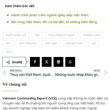
Xem thêm bài viết:
Hành trình phát triển ngành giày dép Việt Nam
Dệt may Việt Nam: Khi cơ hội đến từ những biến động
XUẤT KHẨU GỖ
TRE
THỦ CÔNG MỸ NGHỆ
THANH LONG
MÍT
MÂY TRE ĐAN
MAY MẶC
GỖ NỘI THẤT
GỖ
DỪA
SHARE
PREVIOUS
NEXT
Thủy sản Việt Nam: Xuất khẩu tỷ đô, làm nên thương hiệu quốc gia
Những nước nhập khẩu giày dép Việt Nam nhiều nhất
Về chúng tôi
Vietnam Commodity Export (VCE)
cung cấp thông tin toàn diện và
chuyên sâu về thị trường tìm nguồn cung ứng của Việt Nam, hỗ trợ
các doanh nghiệp Việt Nam tìm kiếm khách hàng nước ngoài.