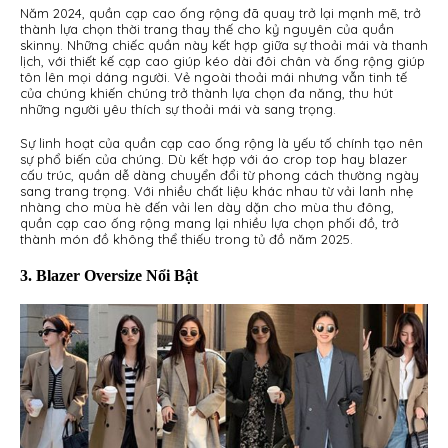
Năm 2024, quần cạp cao ống rộng đã quay trở lại mạnh mẽ, trở
thành lựa chọn thời trang thay thế cho kỷ nguyên của quần
skinny. Những chiếc quần này kết hợp giữa sự thoải mái và thanh
lịch, với thiết kế cạp cao giúp kéo dài đôi chân và ống rộng giúp
tôn lên mọi dáng người. Vẻ ngoài thoải mái nhưng vẫn tinh tế
của chúng khiến chúng trở thành lựa chọn đa năng, thu hút
những người yêu thích sự thoải mái và sang trọng.
Sự linh hoạt của quần cạp cao ống rộng là yếu tố chính tạo nên
sự phổ biến của chúng. Dù kết hợp với áo crop top hay blazer
cấu trúc, quần dễ dàng chuyển đổi từ phong cách thường ngày
sang trang trọng. Với nhiều chất liệu khác nhau từ vải lanh nhẹ
nhàng cho mùa hè đến vải len dày dặn cho mùa thu đông,
quần cạp cao ống rộng mang lại nhiều lựa chọn phối đồ, trở
thành món đồ không thể thiếu trong tủ đồ năm 2025.
3. Blazer Oversize Nổi Bật