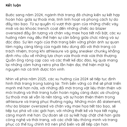
Kết luận
Bước sang năm 2024, ngành thời trang đã chứng kiến sự kết hợp
hoàn hảo giữa sự thoải mái, tính linh hoạt và phong cách tự do
đầy táo bạo. Từ sự quyến rũ vượt thời gian của những chiếc váy
midi và áo khoác trench coat đến những chiếc áo blazer
oversized đầy ấn tượng và chân váy maxi họa tiết nổi bật, các xu
hướng năm nay đều thể hiện sự cân bằng giữa chức năng và sự
độc đáo. Sự lên ngôi của thời trang bền vững phản ánh sự quan
tâm ngày càng tăng của người tiêu dùng đối với thời trang có
trách nhiệm, trong khi athleisure và giày sneaker chunky khẳng
định nhu cầu về những lựa chọn vừa thoải mái vừa thời thượng.
Quần ống rộng cạp cao và các thiết kế độc đáo, kỳ quái mang
lại những cảm hứng retro pha lẫn hiện đại, thể hiện một kỷ
nguyên nơi cá tính được tôn vinh.
Nhìn về phía năm 2025, các xu hướng của 2024 sẽ tiếp tục định
hình thời trang trong tương lai. Tính bền vững có thể sẽ phát triển
mạnh mẽ hơn nữa, với những đổi mới trong vật liệu thân thiện với
môi trường và thời trang tuần hoàn ngày càng được ưa chuộng.
Sự thoải mái sẽ vẫn là nền tảng, với sự hoàn thiện thêm trong
athleisure và trang phục thường ngày. Những món đồ statement,
như áo blazer oversized và chân váy maxi họa tiết táo bạo, sẽ
tiếp tục phá vỡ các giới hạn, với những thiết kế và họa tiết ngày
càng mạnh mẽ hơn. Dự đoán sẽ có sự kết hợp chặt chẽ hơn giữa
công nghệ và thời trang, với các chất liệu thông minh và trang
phục có thể tùy chỉnh trở nên phổ biến và dễ tiếp cận hơn.