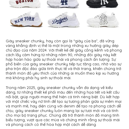
Giày sneaker chunky, hay còn gọi là “giày của ba”, đã vững
vàng khẳng định vị thế là một trong những xu hướng giày dép
chủ đạo của năm 2024. Với thiết kế đế giày cồng kềnh và phong
cách lấy cảm hứng từ những năm 90, những đôi giày này kết
hợp hoàn hảo giữa sự thoải mái và phong cách ấn tượng. Sự
phổ biến của giày sneaker chunky tiếp tục tăng cao, nhờ vào sự
pha trộn độc đáo giữa tính thực tế và thời trang, khiến chúng trở
thành món đồ yêu thích của những ai muốn theo kịp xu hướng
mà không phải hy sinh sự thoải mái.
Trong năm 2025, giày sneaker chunky vẫn đa dạng về kiểu
dáng, từ những thiết kế phối màu đến những họa tiết và kết cấu
nổi bật, giúp người mang thể hiện cá tính riêng biệt. Dù kết hợp
với một chiếc váy nữ tính để tạo sự tương phản giữa sự mềm mại
và mạnh mẽ, hay diện cùng với denim để tạo ra phong cách dễ
chịu, giày sneaker chunky luôn mang lại sự tươi mới và cá tính
cho mọi bộ trang phục. Chúng đã trở thành món đồ mang tính
biểu tượng, vượt qua các mùa và chứng minh rằng sự thoải mái
và phong cách có thể hòa hợp một cách dễ dàng.