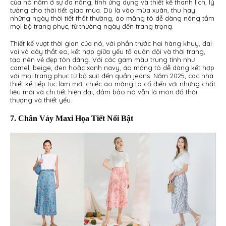
của nó nằm ở sự đa năng, tính ứng dụng và thiết kế thanh lịch, lý
tưởng cho thời tiết giao mùa. Dù là vào mùa xuân, thu hay
những ngày thời tiết thất thường, áo măng tô dễ dàng nâng tầm
mọi bộ trang phục, từ thường ngày đến trang trọng.
Thiết kế vượt thời gian của nó, với phần trước hai hàng khuy, đai
vai và dây thắt eo, kết hợp giữa yếu tố quân đội và thời trang,
tạo nên vẻ đẹp tôn dáng. Với các gam màu trung tính như
camel, beige, đen hoặc xanh navy, áo măng tô dễ dàng kết hợp
với mọi trang phục từ bộ suit đến quần jeans. Năm 2025, các nhà
thiết kế tiếp tục làm mới chiếc áo măng tô cổ điển với những chất
liệu mới và chi tiết hiện đại, đảm bảo nó vẫn là món đồ thời
thượng và thiết yếu.
7. Chân Váy Maxi Họa Tiết Nổi Bật