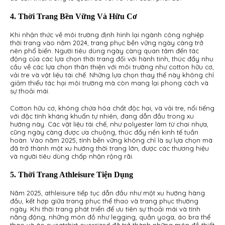
4. Thời Trang Bền Vững Và Hữu Cơ
Khi nhận thức về môi trường định hình lại ngành công nghiệp
thời trang vào năm 2024, trang phục bền vững ngày càng trở
nên phổ biến. Người tiêu dùng ngày càng quan tâm đến tác
động của các lựa chọn thời trang đối với hành tinh, thúc đẩy nhu
cầu về các lựa chọn thân thiện với môi trường như cotton hữu cơ,
vải tre và vật liệu tái chế. Những lựa chọn thay thế này không chỉ
giảm thiểu tác hại môi trường mà còn mang lại phong cách và
sự thoải mái.
Cotton hữu cơ, không chứa hóa chất độc hại, và vải tre, nổi tiếng
với đặc tính kháng khuẩn tự nhiên, đang dẫn đầu trong xu
hướng này. Các vật liệu tái chế, như polyester làm từ chai nhựa,
cũng ngày càng được ưa chuộng, thúc đẩy nền kinh tế tuần
hoàn. Vào năm 2025, tính bền vững không chỉ là sự lựa chọn mà
đã trở thành một xu hướng thời trang lớn, được các thương hiệu
và người tiêu dùng chấp nhận rộng rãi.
5. Thời Trang Athleisure Tiện Dụng
Năm 2025, athleisure tiếp tục dẫn đầu như một xu hướng hàng
đầu, kết hợp giữa trang phục thể thao và trang phục thường
ngày. Khi thời trang phát triển để ưu tiên sự thoải mái và tính
năng động, những món đồ như legging, quần yoga, áo bra thể
thao và áo sweatshirt oversized đã trở thành những món đồ thiết