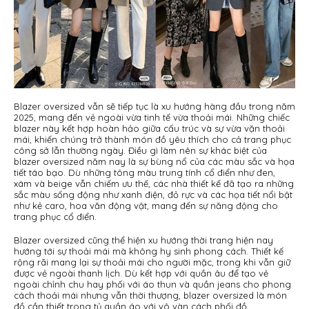
Blazer oversized vẫn sẽ tiếp tục là xu hướng hàng đầu trong năm
2025, mang đến vẻ ngoài vừa tinh tế vừa thoải mái. Những chiếc
blazer này kết hợp hoàn hảo giữa cấu trúc và sự vừa vặn thoải
mái, khiến chúng trở thành món đồ yêu thích cho cả trang phục
công sở lẫn thường ngày. Điều gì làm nên sự khác biệt của
blazer oversized năm nay là sự bùng nổ của các màu sắc và họa
tiết táo bạo. Dù những tông màu trung tính cổ điển như đen,
xám và beige vẫn chiếm ưu thế, các nhà thiết kế đã tạo ra những
sắc màu sống động như xanh điện, đỏ rực và các họa tiết nổi bật
như kẻ caro, hoa văn động vật, mang đến sự năng động cho
trang phục cổ điển.
Blazer oversized cũng thể hiện xu hướng thời trang hiện nay
hướng tới sự thoải mái mà không hy sinh phong cách. Thiết kế
rộng rãi mang lại sự thoải mái cho người mặc, trong khi vẫn giữ
được vẻ ngoài thanh lịch. Dù kết hợp với quần âu để tạo vẻ
ngoài chỉnh chu hay phối với áo thun và quần jeans cho phong
cách thoải mái nhưng vẫn thời thượng, blazer oversized là món
đồ cần thiết trong tủ quần áo với vô vàn cách phối đồ.