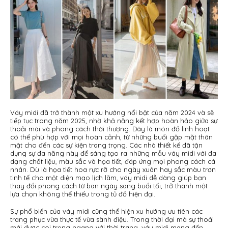
Váy midi đã trở thành một xu hướng nổi bật của năm 2024 và sẽ
tiếp tục trong năm 2025, nhờ khả năng kết hợp hoàn hảo giữa sự
thoải mái và phong cách thời thượng. Đây là món đồ linh hoạt
có thể phù hợp với mọi hoàn cảnh, từ những buổi gặp mặt thân
mật cho đến các sự kiện trang trọng. Các nhà thiết kế đã tận
dụng sự đa năng này để sáng tạo ra những mẫu váy midi với đa
dạng chất liệu, màu sắc và họa tiết, đáp ứng mọi phong cách cá
nhân. Dù là họa tiết hoa rực rỡ cho ngày xuân hay sắc màu trơn
tinh tế cho một diện mạo lịch lãm, váy midi dễ dàng giúp bạn
thay đổi phong cách từ ban ngày sang buổi tối, trở thành một
lựa chọn không thể thiếu trong tủ đồ hiện đại.
Sự phổ biến của váy midi cũng thể hiện xu hướng ưu tiên các
trang phục vừa thực tế vừa sành điệu. Trong thời đại mà sự thoải
mái được coi trọng ngang với thời trang, váy midi mang đến