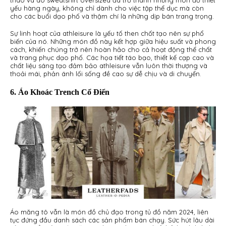
yếu hàng ngày, không chỉ dành cho việc tập thể dục mà còn
cho các buổi dạo phố và thậm chí là những dịp bán trang trọng.
Sự linh hoạt của athleisure là yếu tố then chốt tạo nên sự phổ
biến của nó. Những món đồ này kết hợp giữa hiệu suất và phong
cách, khiến chúng trở nên hoàn hảo cho cả hoạt động thể chất
và trang phục dạo phố. Các họa tiết táo bạo, thiết kế cạp cao và
chất liệu sáng tạo đảm bảo athleisure vẫn luôn thời thượng và
thoải mái, phản ánh lối sống đề cao sự dễ chịu và di chuyển.
6. Áo Khoác Trench Cổ Điển
Áo măng tô vẫn là món đồ chủ đạo trong tủ đồ năm 2024, liên
tục đứng đầu danh sách các sản phẩm bán chạy. Sức hút lâu dài