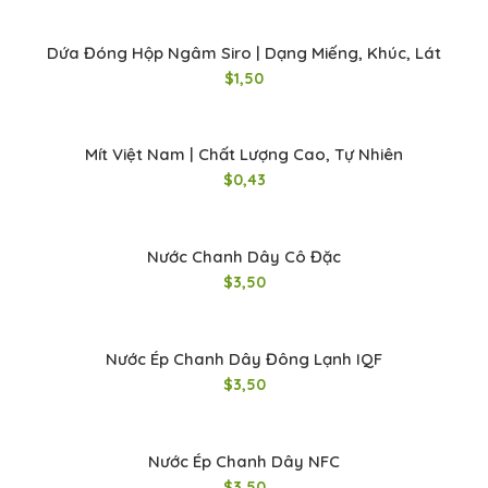
Dứa Đóng Hộp Ngâm Siro | Dạng Miếng, Khúc, Lát
$
1,50
Mít Việt Nam | Chất Lượng Cao, Tự Nhiên
$
0,43
Nước Chanh Dây Cô Đặc
$
3,50
Nước Ép Chanh Dây Đông Lạnh IQF
$
3,50
Nước Ép Chanh Dây NFC
$
3,50