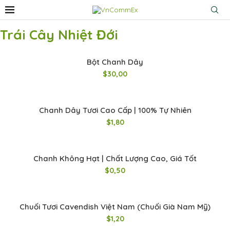
Trái Cây Nhiệt Đới
Bột Chanh Dây
$
30,00
Chanh Dây Tươi Cao Cấp | 100% Tự Nhiên
$
1,80
Chanh Không Hạt | Chất Lượng Cao, Giá Tốt
$
0,50
Chuối Tươi Cavendish Việt Nam (Chuối Già Nam Mỹ)
$
1,20