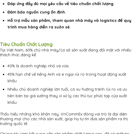
Đáp ứng đầy đủ mọi yêu cầu về tiêu chuẩn chất lượng.
Đảm bảo nguồn cung ổn định.
Hỗ trợ mẫu sản phẩm, tham quan nhà máy và logistics để quy
trình mua hàng diễn ra suôn sẻ.
Tiêu Chuẩn Chất Lượng
Tại Việt Nam, 60% chủ nhà máy/cơ sở sản xuất đang đối mặt với nhiều
thách thức đáng kể:
40% là doanh nghiệp nhỏ và vừa.
45% hạn chế về tiếng Anh và e ngại rủi ro trong hoạt động xuất
khẩu.
Nhiều chủ doanh nghiệp lớn tuổi, có xu hướng tránh rủi ro và ưu
tiên bán tại giá xưởng thay vì xử lý các thủ tục phức tạp của xuất
khẩu.
Thấu hiểu những khó khăn này, VnCommEx đóng vai trò là đại diện
thương mại cho các nhà sản xuất, giúp họ tự tin đưa sản phẩm ra thị
trường quốc tế.
Chúng tôi cam kết cung cấp sản phẩm chất lượng cao, đã có mặt tại