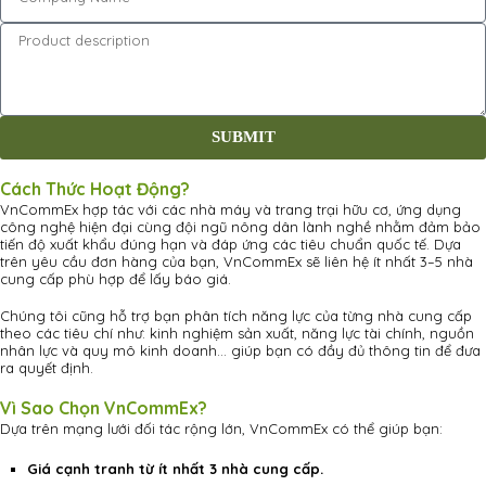
SUBMIT
Cách Thức Hoạt Động?
VnCommEx hợp tác với các nhà máy và trang trại hữu cơ, ứng dụng
công nghệ hiện đại cùng đội ngũ nông dân lành nghề nhằm đảm bảo
tiến độ xuất khẩu đúng hạn và đáp ứng các tiêu chuẩn quốc tế. Dựa
trên yêu cầu đơn hàng của bạn, VnCommEx sẽ liên hệ ít nhất 3–5 nhà
cung cấp phù hợp để lấy báo giá.
Chúng tôi cũng hỗ trợ bạn phân tích năng lực của từng nhà cung cấp
theo các tiêu chí như: kinh nghiệm sản xuất, năng lực tài chính, nguồn
nhân lực và quy mô kinh doanh… giúp bạn có đầy đủ thông tin để đưa
ra quyết định.
Vì Sao Chọn VnCommEx?
Dựa trên mạng lưới đối tác rộng lớn, VnCommEx có thể giúp bạn:
Giá cạnh tranh từ ít nhất 3 nhà cung cấp.