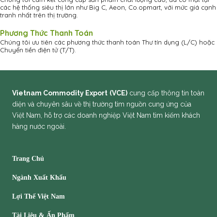
các hệ thống siêu thị lớn như Big C, Aeon, Co.opmart, với mức giá cạnh
tranh nhất trên thị trường.
Phương Thức Thanh Toán
Chúng tôi ưu tiên các phương thức thanh toán Thư tín dụng (L/C) hoặc
Chuyển tiền điện tử (T/T).
Vietnam Commodity Export
(VCE)
cung cấp thông tin toàn
diện và chuyên sâu về thị trường tìm nguồn cung ứng của
Việt Nam, hỗ trợ các doanh nghiệp Việt Nam tìm kiếm khách
hàng nước ngoài.
Trang Chủ
Ngành Xuất Khẩu
Lợi Thế Việt Nam
Tài Liệu & Ấn Phẩm