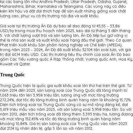
tại các bang lớn như Andhra Pradesh, Uttar Pradesh, Odisha, Gujarat,
Maharashtra, Bihar, Karnataka và Telangana. Các vùng này có điều
kiện khí hậu và đất đai thích hợp để sản xuất những giống xoài chất
lượng cao, phục vụ cả thị trường nội địa và xuất khẩu.
Giá xoài tại thị trường Ấn Độ dự báo sẽ dao động từ 45,55 – 53,86
USD/tạ trong mùa thu hoạch năm 2025, kéo dài từ tháng 3 đến tháng
5. Với chất lượng vượt trội và sản lượng lớn, Ấn Độ tiếp tục giữ vững vị
thế là nhà sản xuất và xuất khẩu xoài hàng đầu thế giới. Theo Cơ quan
Phát triển Xuất khẩu Sản phẩm Nông nghiệp và Chế biến (APEDA),
trong năm 2023 – 2024, Ấn Độ đã xuất khẩu 32.104 tấn xoài tươi, với giá
trị đạt 60,14 triệu USD. Các thị trường tiêu thụ chính của xoài Ấn Độ bao
gồm Các Tiểu vương quốc Ả Rập Thống nhất, Vương quốc Anh, Hoa Kỳ,
Kuwait và Qatar.
Trung Quốc
Trung Quốc hiện là quốc gia xuất khẩu xoài lớn thứ hai trên thế giới. Từ
năm 2014 đến 2023, sản lượng xoài của Trung Quốc đã tăng mạnh từ
1,063 triệu tấn lên 3,958 triệu tấn, tương ứng với mức tăng trưởng
272,24%, đạt tốc độ tăng trưởng bình quân hàng năm là khoảng 15,72%.
Diện tích trồng xoài tại Trung Quốc cũng có sự mở rộng đáng kể, đạt
5,619 triệu mẫu vào năm 2023, với sản lượng xoài 3,958 triệu tấn. So với
năm 2012, diện tích trồng xoài đã tăng thêm 3,393 triệu ha, tương đương
với mức tăng 152,45% và tốc độ tăng trưởng bình quân hàng năm
khoảng 10,84%. Giá trị sản lượng xoài của Trung Quốc vào năm 2023
đạt 21,14 tỷ nhân dân tệ, gấp 5 lần so với năm 2012.