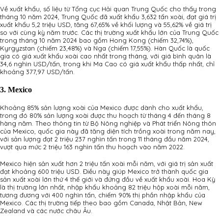
Về xuất khẩu, số liệu từ Tổng cục Hải quan Trung Quốc cho thấy trong
tháng 10 năm 2024, Trung Quốc đã xuất khẩu 3,632 tấn xoài, đạt giá trị
xuất khẩu 5,2 triệu USD, tăng 67,65% về khối lượng và 55,62% về giá trị
so với cùng kỳ năm trước. Các thị trường xuất khẩu lớn của Trung Quốc
trong tháng 10 năm 2024 bao gồm Hong Kong (chiếm 32,74%),
Kyrgyzstan (chiếm 23,48%) và Nga (chiếm 17,55%). Hàn Quốc là quốc
gia có giá xuất khẩu xoài cao nhất trong tháng, với giá bình quân là
34,6 nghìn USD/tấn, trong khi Ma Cao có giá xuất khẩu thấp nhất, chỉ
khoảng 377,97 USD/tấn.
3. Mexico
Khoảng 85% sản lượng xoài của Mexico được dành cho xuất khẩu,
trong đó 80% sản lượng xoài được thu hoạch từ tháng 4 đến tháng 8
hàng năm. Theo thông tin từ Bộ Nông nghiệp và Phát triển Nông thôn
của Mexico, quốc gia này đã tăng diện tích trồng xoài trong năm nay,
với sản lượng đạt 2 triệu 237 nghìn tấn trong 11 tháng đầu năm 2024,
vượt qua mức 2 triệu 163 nghìn tấn thu hoạch vào năm 2022.
Mexico hiện sản xuất hơn 2 triệu tấn xoài mỗi năm, với giá trị sản xuất
đạt khoảng 600 triệu USD. Điều này giúp Mexico trở thành quốc gia
sản xuất xoài lớn thứ 4 thế giới và đứng đầu về xuất khẩu xoài. Hoa Kỳ
là thị trường lớn nhất, nhập khẩu khoảng 82 triệu hộp xoài mỗi năm,
tương đương với 400 nghìn tấn, chiếm 90% thị phần nhập khẩu của
Mexico. Các thị trường tiếp theo bao gồm Canada, Nhật Bản, New
Zealand và các nước châu Âu.