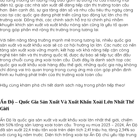
độ tăng trưởng ấn tượng này bao gồm sự bùng nổ của thương mại
điện tử, giúp các nhà sản xuất dễ dàng tiếp cận thị trường toàn cầu
hơn. Bên cạnh đó, sự gia tăng dân số và nhu cầu tiêu thụ ngày càng
cao tại các quốc gia đang phát triển cũng tạo động lực lớn cho thị
trường xoài. Đồng thời, các chính sách hỗ trợ từ chính phủ nhằm
khuyến khích sản xuất và xuất khẩu nông sản cũng là yếu tố quan
trọng góp phần mở rộng thị trường trong tương lai.
Với tiềm năng tăng trưởng mạnh mẽ trong tương lai, nhiều quốc gia
sản xuất và xuất khẩu xoài sẽ có cơ hội hưởng lợi lớn. Các nước có nền
tảng sản xuất xoài vững mạnh, kết hợp với khả năng tiếp cận công
nghệ tiên tiến và thị trường quốc tế, được dự báo sẽ tiếp tục dẫn đầu
trong chuỗi cung ứng xoài toàn cầu. Dưới đây là danh sách top các
quốc gia xuất khẩu xoài hàng đầu thế giới, những quốc gia này không
chỉ đóng vai trò quan trọng trong cung ứng mà còn góp phần định
hình xu hướng phát triển của thị trường xoài toàn cầu.
Hãy cùng khám phá chi tiết danh sách này trong phần tiếp theo!
Ấn Độ – Quốc Gia Sản Xuất Và Xuất Khẩu Xoài Lớn Nhất Thế
Giới
Ấn Độ là quốc gia sản xuất và xuất khẩu xoài lớn nhất thế giới, chiếm
tới 50% tổng sản lượng xoài toàn cầu. Trong vụ mùa 2023 – 2024, Ấn Độ
đã sản xuất 22,4 triệu tấn xoài trên diện tích 2,41 triệu ha, tăng 2,34% so
với cùng kỳ năm trước. Diện tích trồng xoài tại Ấn Độ chủ yếu tập trung