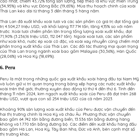
cao nhất, chiếm 43,72% tổng sản lượng, tiếp theo là khu vực miền Trung
(34,95%) và khu vực Đông Bắc (19,65%). Mùa thu hoạch chính của xoài
Thái Lan kéo dài từ tháng 3 đến tháng 5 hàng năm.
Thái Lan đã xuất khẩu xoài tươi và các sản phẩm có giá trị đạt tổng giá
trị 4.504,27 triệu USD, với khối lượng 117.714 tấn, tăng 4,15% so với năm
trước. Xoài tươi chiếm phần lớn trong tổng lượng xoài xuất khẩu, đạt
71,90% (3.236,16 triệu USD, 112.047 tấn). Ngoài xoài tươi, các sản phẩm
như xoài khô, nước ép xoài cô đặc, và xoài xay nhuyễn cũng chiếm một
phần trong xuất khẩu của Thái Lan. Các đối tác thương mại quan trọng
của Thái Lan trong ngành xoài bao gồm Malaysia (30,36%), Hàn Quốc
(28,06%) và Hoa Kỳ (18,69%).
6. Peru
Peru là một trong những quốc gia xuất khẩu xoài hàng đầu tại Nam Mỹ
và luôn giữ vị trí quan trọng trong bảng xếp hạng các nước xuất khẩu
xoài trên thế giới, thường xuyên dao động từ thứ 4 đến thứ 6. Tính đến
tháng 11 năm 2024, kim ngạch xuất khẩu xoài của Peru đã đạt trên 268
triệu USD, vượt qua con số 254 triệu USD của cả năm 2023.
Khoảng 90% sản lượng xoài xuất khẩu của Peru được vận chuyển đến
hai thị trường chính là Hoa Kỳ và châu Âu. Phương thức vận chuyển
bao gồm 64.742 tấn bằng đường biển, 13.536 tấn bằng đường hàng
không và 1.770 tấn bằng đường bộ. Các điểm đến xuất khẩu hàng đầu
bao gồm Hà Lan, Hoa Kỳ, Tây Ban Nha, Đức và Anh, bên cạnh một số
thị trường khác.