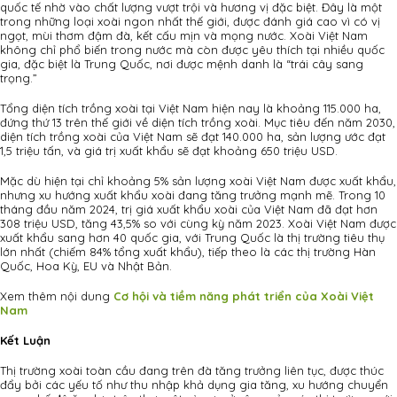
quốc tế nhờ vào chất lượng vượt trội và hương vị đặc biệt. Đây là một
trong những loại xoài ngon nhất thế giới, được đánh giá cao vì có vị
ngọt, mùi thơm đậm đà, kết cấu mịn và mọng nước. Xoài Việt Nam
không chỉ phổ biến trong nước mà còn được yêu thích tại nhiều quốc
gia, đặc biệt là Trung Quốc, nơi được mệnh danh là “trái cây sang
trọng.”
Tổng diện tích trồng xoài tại Việt Nam hiện nay là khoảng 115.000 ha,
đứng thứ 13 trên thế giới về diện tích trồng xoài. Mục tiêu đến năm 2030,
diện tích trồng xoài của Việt Nam sẽ đạt 140.000 ha, sản lượng ước đạt
1,5 triệu tấn, và giá trị xuất khẩu sẽ đạt khoảng 650 triệu USD.
Mặc dù hiện tại chỉ khoảng 5% sản lượng xoài Việt Nam được xuất khẩu,
nhưng xu hướng xuất khẩu xoài đang tăng trưởng mạnh mẽ. Trong 10
tháng đầu năm 2024, trị giá xuất khẩu xoài của Việt Nam đã đạt hơn
308 triệu USD, tăng 43,5% so với cùng kỳ năm 2023. Xoài Việt Nam được
xuất khẩu sang hơn 40 quốc gia, với Trung Quốc là thị trường tiêu thụ
lớn nhất (chiếm 84% tổng xuất khẩu), tiếp theo là các thị trường Hàn
Quốc, Hoa Kỳ, EU và Nhật Bản.
Xem thêm nội dung
Cơ hội và tiềm năng phát triển của Xoài Việt
Nam
Kết Luận
Thị trường xoài toàn cầu đang trên đà tăng trưởng liên tục, được thúc
đẩy bởi các yếu tố như thu nhập khả dụng gia tăng, xu hướng chuyển