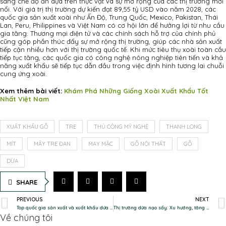
sang chế độ ăn dựa trên thực vật và sự mở rộng của các thị trường mới
nổi. Với giá trị thị trường dự kiến đạt 89,55 tỷ USD vào năm 2028, các
quốc gia sản xuất xoài như Ấn Độ, Trung Quốc, Mexico, Pakistan, Thái
Lan, Peru, Philippines và Việt Nam có cơ hội lớn để hưởng lợi từ nhu cầu
gia tăng. Thương mại điện tử và các chính sách hỗ trợ của chính phủ
cũng góp phần thúc đẩy sự mở rộng thị trường, giúp các nhà sản xuất
tiếp cận nhiều hơn với thị trường quốc tế. Khi mức tiêu thụ xoài toàn cầu
tiếp tục tăng, các quốc gia có công nghệ nông nghiệp tiên tiến và khả
năng xuất khẩu sẽ tiếp tục dẫn đầu trong việc định hình tương lai chuỗi
cung ứng xoài.
Xem thêm bài viết:
Khám Phá Những Giống Xoài Xuất Khẩu Tốt
Nhất Việt Nam
XUẤT KHẨU GỖ
TRE
THỦ CÔNG MỸ NGHỆ
THANH LONG
MÍT
MÂY TRE ĐAN
MAY MẶC
GỖ NỘI THẤT
GỖ
DỪA
SHARE
PREVIOUS
NEXT
Top quốc gia sản xuất và xuất khẩu dứa hàng đầu thế giới
Thị trường dừa nạo sấy: Xu hướng, tăng trưởng và triển vọng
Về chúng tôi