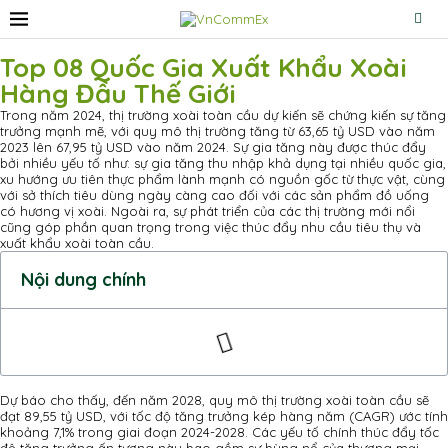
Top 08 Quốc Gia Xuất Khẩu Xoài
Hàng Đầu Thế Giới
Trong năm 2024, thị trường xoài toàn cầu dự kiến sẽ chứng kiến sự tăng
trưởng mạnh mẽ, với quy mô thị trường tăng từ 63,65 tỷ USD vào năm
2023 lên 67,95 tỷ USD vào năm 2024. Sự gia tăng này được thúc đẩy
bởi nhiều yếu tố như: sự gia tăng thu nhập khả dụng tại nhiều quốc gia,
xu hướng ưu tiên thực phẩm lành mạnh có nguồn gốc từ thực vật, cùng
với sở thích tiêu dùng ngày càng cao đối với các sản phẩm đồ uống
có hương vị xoài. Ngoài ra, sự phát triển của các thị trường mới nổi
cũng góp phần quan trọng trong việc thúc đẩy nhu cầu tiêu thụ và
xuất khẩu xoài toàn cầu.
Nội dung chính
Dự báo cho thấy, đến năm 2028, quy mô thị trường xoài toàn cầu sẽ
đạt 89,55 tỷ USD, với tốc độ tăng trưởng kép hàng năm (CAGR) ước tính
khoảng 7,1% trong giai đoạn 2024-2028. Các yếu tố chính thúc đẩy tốc