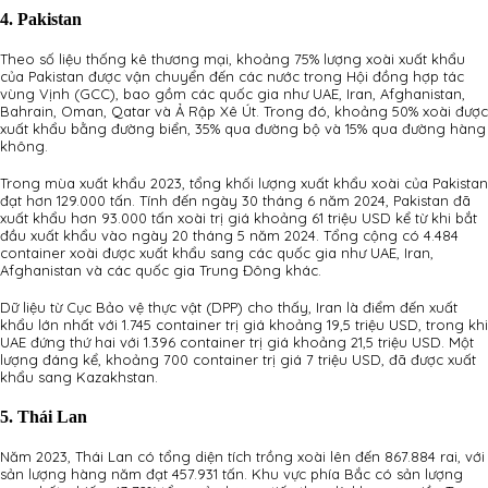
4. Pakistan
Theo số liệu thống kê thương mại, khoảng 75% lượng xoài xuất khẩu
của Pakistan được vận chuyển đến các nước trong Hội đồng hợp tác
vùng Vịnh (GCC), bao gồm các quốc gia như UAE, Iran, Afghanistan,
Bahrain, Oman, Qatar và Ả Rập Xê Út. Trong đó, khoảng 50% xoài được
xuất khẩu bằng đường biển, 35% qua đường bộ và 15% qua đường hàng
không.
Trong mùa xuất khẩu 2023, tổng khối lượng xuất khẩu xoài của Pakistan
đạt hơn 129.000 tấn. Tính đến ngày 30 tháng 6 năm 2024, Pakistan đã
xuất khẩu hơn 93.000 tấn xoài trị giá khoảng 61 triệu USD kể từ khi bắt
đầu xuất khẩu vào ngày 20 tháng 5 năm 2024. Tổng cộng có 4.484
container xoài được xuất khẩu sang các quốc gia như UAE, Iran,
Afghanistan và các quốc gia Trung Đông khác.
Dữ liệu từ Cục Bảo vệ thực vật (DPP) cho thấy, Iran là điểm đến xuất
khẩu lớn nhất với 1.745 container trị giá khoảng 19,5 triệu USD, trong khi
UAE đứng thứ hai với 1.396 container trị giá khoảng 21,5 triệu USD. Một
lượng đáng kể, khoảng 700 container trị giá 7 triệu USD, đã được xuất
khẩu sang Kazakhstan.
5. Thái Lan
Năm 2023, Thái Lan có tổng diện tích trồng xoài lên đến 867.884 rai, với
sản lượng hàng năm đạt 457.931 tấn. Khu vực phía Bắc có sản lượng