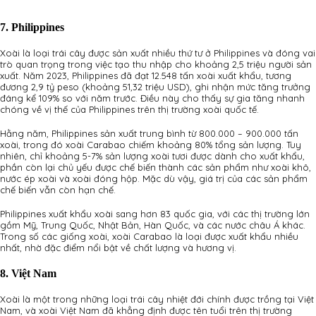
7. Philippines
Xoài là loại trái cây được sản xuất nhiều thứ tư ở Philippines và đóng vai
trò quan trọng trong việc tạo thu nhập cho khoảng 2,5 triệu người sản
xuất. Năm 2023, Philippines đã đạt 12.548 tấn xoài xuất khẩu, tương
đương 2,9 tỷ peso (khoảng 51,32 triệu USD), ghi nhận mức tăng trưởng
đáng kể 109% so với năm trước. Điều này cho thấy sự gia tăng nhanh
chóng về vị thế của Philippines trên thị trường xoài quốc tế.
Hằng năm, Philippines sản xuất trung bình từ 800.000 – 900.000 tấn
xoài, trong đó xoài Carabao chiếm khoảng 80% tổng sản lượng. Tuy
nhiên, chỉ khoảng 5-7% sản lượng xoài tươi được dành cho xuất khẩu,
phần còn lại chủ yếu được chế biến thành các sản phẩm như xoài khô,
nước ép xoài và xoài đóng hộp. Mặc dù vậy, giá trị của các sản phẩm
chế biến vẫn còn hạn chế.
Philippines xuất khẩu xoài sang hơn 83 quốc gia, với các thị trường lớn
gồm Mỹ, Trung Quốc, Nhật Bản, Hàn Quốc, và các nước châu Á khác.
Trong số các giống xoài, xoài Carabao là loại được xuất khẩu nhiều
nhất, nhờ đặc điểm nổi bật về chất lượng và hương vị.
8. Việt Nam
Xoài là một trong những loại trái cây nhiệt đới chính được trồng tại Việt
Nam, và xoài Việt Nam đã khẳng định được tên tuổi trên thị trường