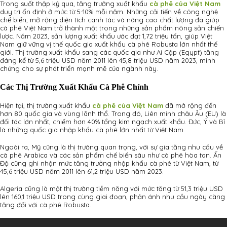
Trong suốt thập kỷ qua, tăng trưởng xuất khẩu
cà phê của Việt Nam
duy trì ổn định ở mức từ 5-10% mỗi năm. Những cải tiến về công nghệ
chế biến, mở rộng diện tích canh tác và nâng cao chất lượng đã giúp
cà phê Việt Nam trở thành một trong những sản phẩm nông sản chiến
lược. Năm 2023, sản lượng xuất khẩu ước đạt 1,72 triệu tấn, giúp Việt
Nam giữ vững vị thế quốc gia xuất khẩu cà phê Robusta lớn nhất thế
giới. Thị trường xuất khẩu sang các quốc gia như Ai Cập (Egypt) tăng
đáng kể từ 5,6 triệu USD năm 2011 lên 45,8 triệu USD năm 2023, minh
chứng cho sự phát triển mạnh mẽ của ngành này.
Các Thị Trường Xuất Khẩu Cà Phê Chính
Hiện tại, thị trường xuất khẩu
cà phê của Việt Nam
đã mở rộng đến
hơn 80 quốc gia và vùng lãnh thổ. Trong đó, Liên minh châu Âu (EU) là
đối tác lớn nhất, chiếm hơn 40% tổng kim ngạch xuất khẩu. Đức, Ý và Bỉ
là những quốc gia nhập khẩu cà phê lớn nhất từ Việt Nam.
Ngoài ra, Mỹ cũng là thị trường quan trọng, với sự gia tăng nhu cầu về
cà phê Arabica và các sản phẩm chế biến sâu như cà phê hòa tan. Ấn
Độ cũng ghi nhận mức tăng trưởng nhập khẩu cà phê từ Việt Nam, từ
45,6 triệu USD năm 2011 lên 61,2 triệu USD năm 2023.
Algeria cũng là một thị trường tiềm năng với mức tăng từ 51,3 triệu USD
lên 160,1 triệu USD trong cùng giai đoạn, phản ánh nhu cầu ngày càng
tăng đối với cà phê Robusta.