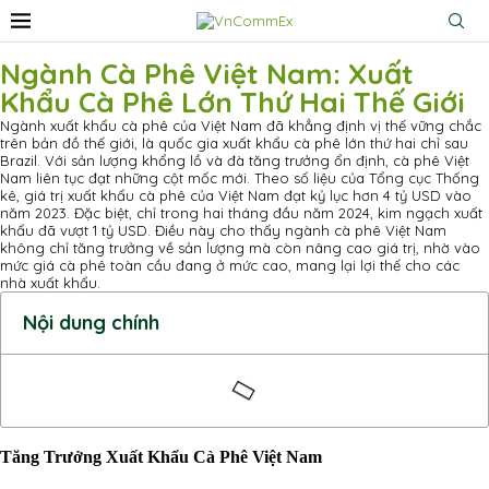
Ngành Cà Phê Việt Nam: Xuất
Khẩu Cà Phê Lớn Thứ Hai Thế Giới
Ngành xuất khẩu cà phê của Việt Nam đã khẳng định vị thế vững chắc
trên bản đồ thế giới, là quốc gia xuất khẩu cà phê lớn thứ hai chỉ sau
Brazil. Với sản lượng khổng lồ và đà tăng trưởng ổn định, cà phê Việt
Nam liên tục đạt những cột mốc mới. Theo số liệu của Tổng cục Thống
kê, giá trị xuất khẩu cà phê của Việt Nam đạt kỷ lục hơn 4 tỷ USD vào
năm 2023. Đặc biệt, chỉ trong hai tháng đầu năm 2024, kim ngạch xuất
khẩu đã vượt 1 tỷ USD. Điều này cho thấy ngành cà phê Việt Nam
không chỉ tăng trưởng về sản lượng mà còn nâng cao giá trị, nhờ vào
mức giá cà phê toàn cầu đang ở mức cao, mang lại lợi thế cho các
nhà xuất khẩu.
Nội dung chính
Tăng Trưởng Xuất Khẩu Cà Phê Việt Nam