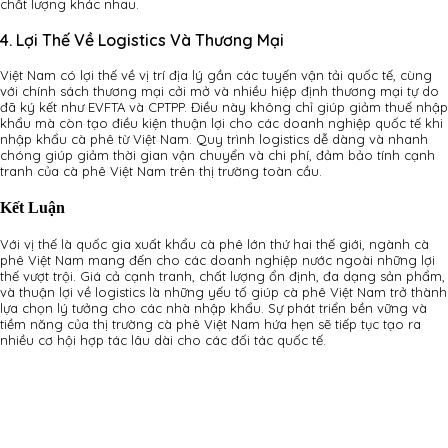
chất lượng khác nhau.
4. Lợi Thế Về Logistics Và Thương Mại
Việt Nam có lợi thế về vị trí địa lý gần các tuyến vận tải quốc tế, cùng
với chính sách thương mại cởi mở và nhiều hiệp định thương mại tự do
đã ký kết như EVFTA và CPTPP. Điều này không chỉ giúp giảm thuế nhập
khẩu mà còn tạo điều kiện thuận lợi cho các doanh nghiệp quốc tế khi
nhập khẩu cà phê từ Việt Nam. Quy trình logistics dễ dàng và nhanh
chóng giúp giảm thời gian vận chuyển và chi phí, đảm bảo tính cạnh
tranh của cà phê Việt Nam trên thị trường toàn cầu.
Kết Luận
Với vị thế là quốc gia xuất khẩu cà phê lớn thứ hai thế giới, ngành cà
phê Việt Nam mang đến cho các doanh nghiệp nước ngoài những lợi
thế vượt trội. Giá cả cạnh tranh, chất lượng ổn định, đa dạng sản phẩm,
và thuận lợi về logistics là những yếu tố giúp cà phê Việt Nam trở thành
lựa chọn lý tưởng cho các nhà nhập khẩu. Sự phát triển bền vững và
tiềm năng của thị trường cà phê Việt Nam hứa hẹn sẽ tiếp tục tạo ra
nhiều cơ hội hợp tác lâu dài cho các đối tác quốc tế.