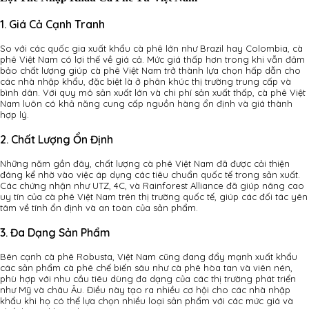
1. Giá Cả Cạnh Tranh
So với các quốc gia xuất khẩu cà phê lớn như Brazil hay Colombia, cà
phê Việt Nam có lợi thế về giá cả. Mức giá thấp hơn trong khi vẫn đảm
bảo chất lượng giúp cà phê Việt Nam trở thành lựa chọn hấp dẫn cho
các nhà nhập khẩu, đặc biệt là ở phân khúc thị trường trung cấp và
bình dân. Với quy mô sản xuất lớn và chi phí sản xuất thấp, cà phê Việt
Nam luôn có khả năng cung cấp nguồn hàng ổn định và giá thành
hợp lý.
2. Chất Lượng Ổn Định
Những năm gần đây, chất lượng cà phê Việt Nam đã được cải thiện
đáng kể nhờ vào việc áp dụng các tiêu chuẩn quốc tế trong sản xuất.
Các chứng nhận như UTZ, 4C, và Rainforest Alliance đã giúp nâng cao
uy tín của cà phê Việt Nam trên thị trường quốc tế, giúp các đối tác yên
tâm về tính ổn định và an toàn của sản phẩm.
3. Đa Dạng Sản Phẩm
Bên cạnh cà phê Robusta, Việt Nam cũng đang đẩy mạnh xuất khẩu
các sản phẩm cà phê chế biến sâu như cà phê hòa tan và viên nén,
phù hợp với nhu cầu tiêu dùng đa dạng của các thị trường phát triển
như Mỹ và châu Âu. Điều này tạo ra nhiều cơ hội cho các nhà nhập
khẩu khi họ có thể lựa chọn nhiều loại sản phẩm với các mức giá và