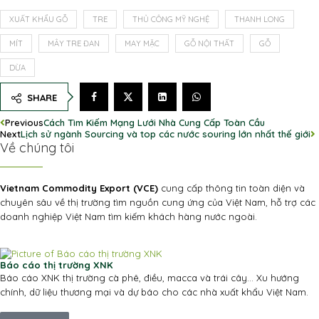
XUẤT KHẨU GỖ
TRE
THỦ CÔNG MỸ NGHỆ
THANH LONG
MÍT
MÂY TRE ĐAN
MAY MẶC
GỖ NỘI THẤT
GỖ
DỪA
SHARE
Previous
Cách Tìm Kiếm Mạng Lưới Nhà Cung Cấp Toàn Cầu
Next
Lịch sử ngành Sourcing và top các nước souring lớn nhất thế giới
Về chúng tôi
Vietnam Commodity Export (VCE)
cung cấp thông tin toàn diện và
chuyên sâu về thị trường tìm nguồn cung ứng của Việt Nam, hỗ trợ các
doanh nghiệp Việt Nam tìm kiếm khách hàng nước ngoài.
Báo cáo thị trường XNK
Báo cáo XNK thị trường cà phê, điều, macca và trái cây... Xu hướng
chính, dữ liệu thương mại và dự báo cho các nhà xuất khẩu Việt Nam.