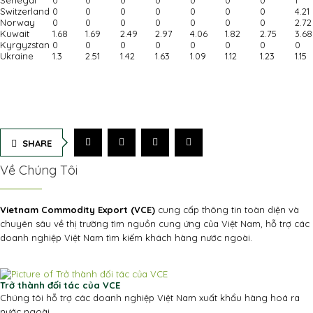
Senegal
0
0
0
0
0
0
0
1
Switzerland
0
0
0
0
0
0
0
4.21
Norway
0
0
0
0
0
0
0
2.72
Kuwait
1.68
1.69
2.49
2.97
4.06
1.82
2.75
3.68
Kyrgyzstan
0
0
0
0
0
0
0
0
Ukraine
1.3
2.51
1.42
1.63
1.09
1.12
1.23
1.15
SHARE
Về Chúng Tôi
Vietnam Commodity Export (VCE)
cung cấp thông tin toàn diện và
chuyên sâu về thị trường tìm nguồn cung ứng của Việt Nam, hỗ trợ các
doanh nghiệp Việt Nam tìm kiếm khách hàng nước ngoài.
Trở thành đối tác của VCE
Chúng tôi hỗ trợ các doanh nghiệp Việt Nam xuất khẩu hàng hoá ra
nước ngoài.