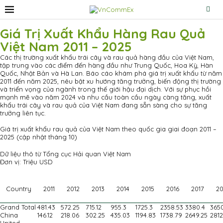
Giá Trị Xuất Khẩu Hàng Rau Quả
Việt Nam 2011 – 2025
Các thị trường xuất khẩu trái cây và rau quả hàng đầu của Việt Nam,
tập trung vào các điểm đến hàng đầu như Trung Quốc, Hoa Kỳ, Hàn
Quốc, Nhật Bản và Hà Lan. Báo cáo khám phá giá trị xuất khẩu từ năm
2011 đến năm 2025, nêu bật xu hướng tăng trưởng, biến động thị trường
và triển vọng của ngành trong thế giới hậu đại dịch. Với sự phục hồi
mạnh mẽ vào năm 2024 và nhu cầu toàn cầu ngày càng tăng, xuất
khẩu trái cây và rau quả của Việt Nam đang sẵn sàng cho sự tăng
trưởng liên tục.
Giá trị xuất khẩu rau quả của Việt Nam theo quốc gia giai đoạn 2011 –
2025 (cập nhật tháng 10)
Dữ liệu thô từ Tổng cục Hải quan Việt Nam
Đơn vị: Triệu USD
Country
2011
2012
2013
2014
2015
2016
2017
20
Grand Total
481.43
572.25
715.12
955.3
1725.3
2358.53
3380.4
3650
China
146.12
218.06
302.25
435.03
1194.83
1738.79
2649.25
2812