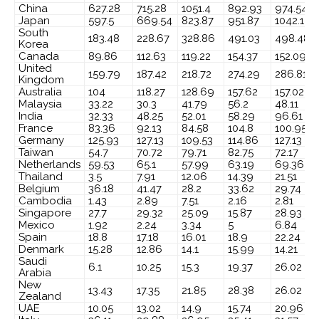
China
627.28
715.28
1051.4
892.93
974.54
Japan
597.5
669.54
823.87
951.87
1042.1
South
183.48
228.67
328.86
491.03
498.48
Korea
Canada
89.86
112.63
119.22
154.37
152.09
United
159.79
187.42
218.72
274.29
286.81
Kingdom
Australia
104
118.27
128.69
157.62
157.02
Malaysia
33.22
30.3
41.79
56.2
48.11
India
32.33
48.25
52.01
58.29
96.61
France
83.36
92.13
84.58
104.8
100.95
Germany
125.93
127.13
109.53
114.86
127.13
Taiwan
54.7
70.72
79.71
82.75
72.17
Netherlands
59.53
65.1
57.99
63.19
69.36
Thailand
3.5
7.91
12.06
14.39
21.51
Belgium
36.18
41.47
28.2
33.62
29.74
Cambodia
1.43
2.89
7.51
2.16
2.81
Singapore
27.7
29.32
25.09
15.87
28.93
Mexico
1.92
2.24
3.34
5
6.84
Spain
18.8
17.18
16.01
18.9
22.24
Denmark
15.28
12.86
14.1
15.99
14.21
Saudi
6.1
10.25
15.3
19.37
26.02
Arabia
New
13.43
17.35
21.85
28.38
26.02
Zealand
UAE
10.05
13.02
14.9
15.74
20.96