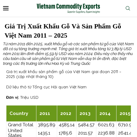
Giá Trị Xuất Khẩu Gỗ Và Sản Phẩm Gỗ
Việt Nam 2011 – 2025
Từ năm 2011 đến 2025, xuất khẩu gỗ và các sản phẩm từ gỗ của Việt Nam
đã có sự tăng trưởng mạnh mẽ. Tổng giá trị xuất khẩu tăng từ 3,89 tỷ USD
năm 2011 lên đỉnh điểm 15,59 tỷ USD vào năm 2024. Điều này cho thấy nhu
cầu toàn cầu về sản phẩm gỗ từ Việt Nam vẫn duy trì ổn định, đặc biệt
trong các thị trường lớn như Hoa Kỳ và Trung Quốc​
Giá trị xuất khẩu sản phẩm gỗ của Việt Nam giai đoạn 2011 –
2025 (cập nhật tháng 10)
Dữ liệu thô từ Tổng cục Hải quan Việt Nam
Đơn vị:
Triệu USD
Country
2011
2012
2013
2014
2015
Grand Total
3895.89
4585.14
5484.57
6021.63
6710.99
United
1435.1
1785.6
2011.57
2236.88
2641.47
States