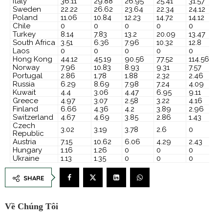
Italy
36.11
29.88
26.95
25.41
31.57
Sweden
22.22
26.62
23.64
22.34
24.12
Poland
11.06
10.84
12.23
14.72
14.12
Chile
0
0
0
0
0
Turkey
8.14
7.83
13.2
20.09
13.47
South Africa
3.51
6.36
7.96
10.32
12.8
Laos
0
0
0
0
0
Hong Kong
44.12
45.19
90.56
77.52
114.56
Norway
7.96
10.83
8.93
9.31
7.57
Portugal
2.86
1.78
1.88
2.32
2.46
Russia
6.29
8.69
7.98
7.24
4.09
Kuwait
4.4
3.06
4.47
6.95
9.11
Greece
4.97
3.07
2.58
3.22
4.16
Finland
6.66
4.36
4.2
3.89
2.96
Switzerland
4.67
4.69
3.85
2.86
1.43
Czech
3.02
3.19
3.78
2.6
0
Republic
Austria
7.15
10.62
6.06
4.29
2.43
Hungary
1.16
1.26
0
0
0
Ukraine
1.13
1.35
0
0
0
SHARE
Về Chúng Tôi