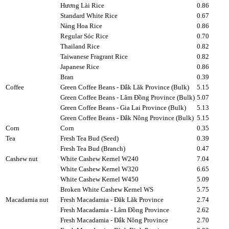
Hương Lài Rice
0.86
Standard White Rice
0.67
Nàng Hoa Rice
0.86
Regular Sóc Rice
0.70
Thailand Rice
0.82
Taiwanese Fragrant Rice
0.82
Japanese Rice
0.86
Bran
0.39
Coffee
Green Coffee Beans - Đắk Lăk Province (Bulk)
5.15
Green Coffee Beans - Lâm Đồng Province (Bulk)
5.07
Green Coffee Beans - Gia Lai Province (Bulk)
5.13
Green Coffee Beans - Đắk Nông Province (Bulk)
5.15
Corn
Corn
0.35
Tea
Fresh Tea Bud (Seed)
0.39
Fresh Tea Bud (Branch)
0.47
Cashew nut
White Cashew Kernel W240
7.04
White Cashew Kernel W320
6.65
White Cashew Kernel W450
5.09
Broken White Cashew Kernel WS
5.75
Macadamia nut
Fresh Macadamia - Đăk Lăk Province
2.74
Fresh Macadamia - Lâm Đồng Province
2.62
Fresh Macadamia - Đắk Nông Province
2.70