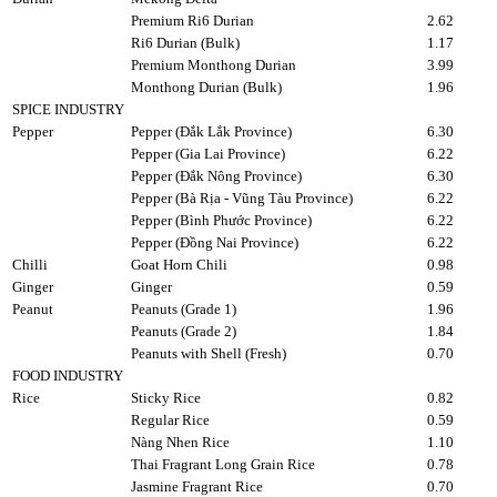
Premium Ri6 Durian
2.62
Ri6 Durian (Bulk)
1.17
Premium Monthong Durian
3.99
Monthong Durian (Bulk)
1.96
SPICE INDUSTRY
Pepper
Pepper (Đắk Lắk Province)
6.30
Pepper (Gia Lai Province)
6.22
Pepper (Đắk Nông Province)
6.30
Pepper (Bà Rịa - Vũng Tàu Province)
6.22
Pepper (Bình Phước Province)
6.22
Pepper (Đồng Nai Province)
6.22
Chilli
Goat Horn Chili
0.98
Ginger
Ginger
0.59
Peanut
Peanuts (Grade 1)
1.96
Peanuts (Grade 2)
1.84
Peanuts with Shell (Fresh)
0.70
FOOD INDUSTRY
Rice
Sticky Rice
0.82
Regular Rice
0.59
Nàng Nhen Rice
1.10
Thai Fragrant Long Grain Rice
0.78
Jasmine Fragrant Rice
0.70