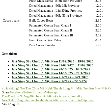
Fresh Macadamia - Bình Định Province
2.93
Dried Macadamia - Đắk Lắk Province
12.91
Dried Macadamia - Lâm Đồng Province
12.91
Dried Macadamia - Đắk Nông Province
12.91
Cacao beans
Bulk Cocoa Bean
2.35
Fermented Cocoa Bean Grade I
2.66
Fermented Cocoa Bean Grade II
3.25
Fermented Cocoa Bean Grade III
3.52
Fresh Cocoa Bean Price
0.24
Pure Cocoa Powder
5.48
Xem thêm:
Giá Nông Sản Chủ Lực Việt Nam 11/02/2025 – 19/02/2025
Giá Nông Sản Chủ Lực Việt Nam 05/02/2025 – 11/02/2025
Giá Nông Sản Chủ Lực Việt Nam 28/1/2025 – 04/2/2025
Giá Nông Sản Chủ Lực Việt Nam 14/1/2025 – 20/1/2025
Giá Nông Sản Chủ Lực Việt Nam 7/1/2025 – 14/1/2025
Giá Nông Sản Chủ Lực Việt Nam 2/1/2025 – 7/1/2024
xuất khẩu gỗ
Tre
Thủ Công Mỹ Nghệ
Thanh Long
Mít
Mây Tre Đan
May Mặc
G
Share
Facebook
Twitter
Linkedin
Whatsapp
Prev
Previous
Những điều bạn cần biết về các loại chanh dây
Next
Thị trường tiêu thụ chanh dây và triển vọng phát triển
Tiếp theo
Về chúng tôi