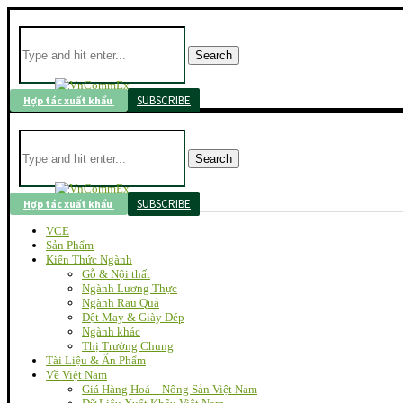
Search
SUBSCRIBE
Hợp tác xuất khẩu
Search
SUBSCRIBE
Hợp tác xuất khẩu
VCE
Sản Phẩm
Kiến Thức Ngành
Gỗ & Nội thất
Ngành Lương Thực
Ngành Rau Quả
Dệt May & Giày Dép
Ngành khác
Thị Trường Chung
Tài Liệu & Ấn Phẩm
Về Việt Nam
Giá Hàng Hoá – Nông Sản Việt Nam