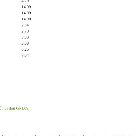
4.70
14.09
14.09
14.09
2.54
2.78
3.33
3.68
0.25
7.04
ỗ nội thất
Gỗ
Dừa