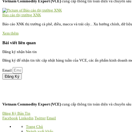
Vietnam Commodity Export (VCE)
cung cấp thông tin toàn diện và chuyên sâu
Báo cáo thị trường XNK
Báo cáo XNK thị trường cà phê, điều, macca và trái cây... Xu hướng chính, dữ li
Xem thêm
Bài viết liên quan
Đăng ký nhận bản tin
Đăng ký để nhận tin tức cập nhật hàng tuần của VCE, các ấn phẩm kinh doanh mớ
Email
Đăng Ký
Vietnam Commodity Export
(VCE)
cung cấp thông tin toàn diện và chuyên sâu
Đăng Ký Bản Tin
Facebook
Linkedin
Twitter
Email
Trang Chủ
Ngành xuất khẩu