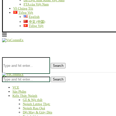
Dữ Liệu Xuất Khẩu Việt Nam
FTA của Việt Nam
Về Chúng Tôi
Tiếng Việt
English
中文 (中国)
Tiếng Việt
Search
Search
VCE
Sản Phẩm
Kiến Thức Ngành
Gỗ & Nội thất
Ngành Lương Thực
Ngành Rau Quả
Dệt May & Giày Dép