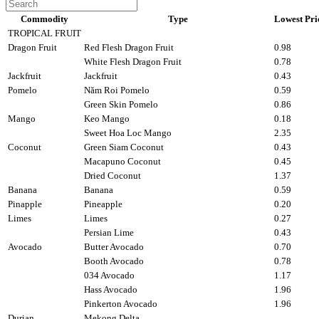
Commodity
Type
Lowest Pri
TROPICAL FRUIT
Dragon Fruit
Red Flesh Dragon Fruit
0.98
White Flesh Dragon Fruit
0.78
Jackfruit
Jackfruit
0.43
Pomelo
Năm Roi Pomelo
0.59
Green Skin Pomelo
0.86
Mango
Keo Mango
0.18
Sweet Hoa Loc Mango
2.35
Coconut
Green Siam Coconut
0.43
Macapuno Coconut
0.45
Dried Coconut
1.37
Banana
Banana
0.59
Pinapple
Pineapple
0.20
Limes
Limes
0.27
Persian Lime
0.43
Avocado
Butter Avocado
0.70
Booth Avocado
0.78
034 Avocado
1.17
Hass Avocado
1.96
Pinkerton Avocado
1.96
Durian
Mekong Delta