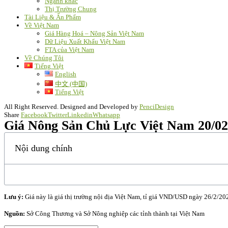
Ngành khác
Thị Trường Chung
Tài Liệu & Ấn Phẩm
Về Việt Nam
Giá Hàng Hoá – Nông Sản Việt Nam
Dữ Liệu Xuất Khẩu Việt Nam
FTA của Việt Nam
Về Chúng Tôi
Tiếng Việt
English
中文 (中国)
Tiếng Việt
All Right Reserved. Designed and Developed by
PenciDesign
Share
Facebook
Twitter
Linkedin
Whatsapp
Giá Nông Sản Chủ Lực Việt Nam 20/02/
Nội dung chính
Lưu ý:
Giá này là giá thị trường nội địa Việt Nam, tỉ giá VND/USD ngày 26/2/20
Nguồn:
Sở Công Thương và Sở Nông nghiệp các tỉnh thành tại Việt Nam