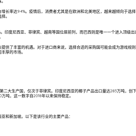
味。
增长率达9.4%。疫情后，消费者尤其是在欧洲和北美地区，越来越倾向于选
选择。
%。印度尼西亚、菲律宾、越南等国位居前列，而巴西则是唯一一个进入顶级出
。
业提供了丰富的机遇。对于进口商来说，选择合适的采购国可能会成为游戏规则
润丰厚的市场。
第二大生产国，仅次于菲律宾。印度尼西亚的椰子产品出口量达283万吨，创下了1
0万吨，这一数字自2018年以来保持稳定。
西亚和新加坡。以下是该行业的主要产品：