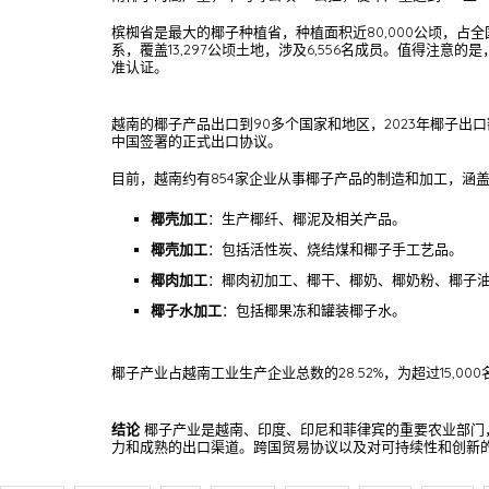
槟椥省是最大的椰子种植省，种植面积近80,000公顷，占
系，覆盖13,297公顷土地，涉及6,556名成员。值得注意
准认证。
越南的椰子产品出口到90多个国家和地区，2023年椰子出口额
中国签署的正式出口协议。
目前，越南约有854家企业从事椰子产品的制造和加工，涵
椰壳加工
：生产椰纤、椰泥及相关产品。
椰壳加工
：包括活性炭、烧结煤和椰子手工艺品。
椰肉加工
：椰肉初加工、椰干、椰奶、椰奶粉、椰子
椰子水加工
：包括椰果冻和罐装椰子水。
椰子产业占越南工业生产企业总数的28.52%，为超过15,
结论
椰子产业是越南、印度、印尼和菲律宾的重要农业部门
力和成熟的出口渠道。跨国贸易协议以及对可持续性和创新