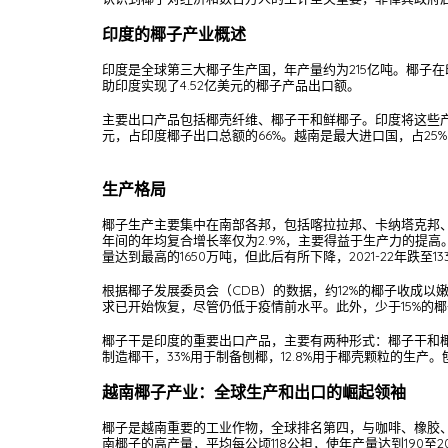
印度的椰子产业概述
印度是全球第三大椰子生产国，年产量约为215亿吨。椰子在印度
助印度实现了4.52亿美元的椰子产品出口额。
主要出口产品包括椰壳纤维、椰子干和鲜椰子。印度将这些产品
元，占印度椰子出口总额的66%。越南是最大进口国，占25%
生产格局
椰子生产主要集中在南部各邦，包括喀拉拉邦、卡纳塔克邦、泰米尔纳
年间的年均复合增长率仅为2.9%，主要得益于生产力的提高。201
量达到最高的1650万吨，但此后有所下降，2021-22年跌至1
根据椰子发展委员会（CDB）的数据，约12%的椰子收成以
求已开始恢复，尽管仍低于疫情前水平。此外，少于15%的
椰子干是印度的重要出口产品，主要有两种形式：椰子干和椰
制造椰干，33%用于制备刨椰，12.8%用于椰壳颗粒的生
越南椰子产业：全球生产和出口的崛起领袖
椰子是越南重要的工业作物，全球排名第四，与咖啡、橡胶、
南椰子的高产量，平均每公顷118公担，使年产量达到190至2