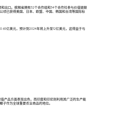
费和出口。槟椥省拥有32个合作组和34个合作社参与价值链联
,000公顷已获得美国、日本、欧盟、中国、韩国和台湾等国际标
.65亿美元，预计到2024年将上升至12亿美元，这得益于与
增值产品方面表现出色，而印度和印尼则利用其广泛的生产能
椰子作为全球重要农业商品的地位。