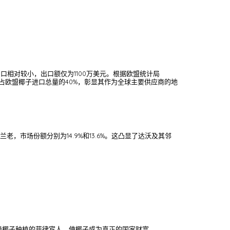
口相对较小，出口额仅为1100万美元。根据欧盟统计局
作用，占欧盟椰子进口总量的40%，彰显其作为全球主要供应商的地
老，市场份额分别为14.9%和13.6%。这凸显了达沃及其邻
依赖椰子种植的菲律宾人，使椰子成为真正的国家财富。