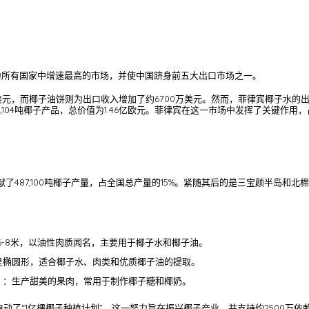
为所有国家中增速最高的市场，并使中国跻身前五大出口市场之一。
美元，而椰子油饼则为出口收入增加了约6700万美元。然而，菲律宾椰子水的出
105,104吨椰子产品，总价值为1.46亿欧元。菲律宾在这一市场中发挥了关键
487,100吨椰子产量，占全国总产量的15%。紧随其后的是三宝颜半岛和北棉兰
6-8米，以油性肉质闻名，主要用于椰子水和椰子油。
呈椭圆形，适合椰子水、肉类和优质椰子油的提取。
）：生产甜美的果肉，常用于制作椰子糖和椰奶。
动了“1亿棵椰子种植计划”。这一努力旨在振兴椰子产业，并支持约2500万