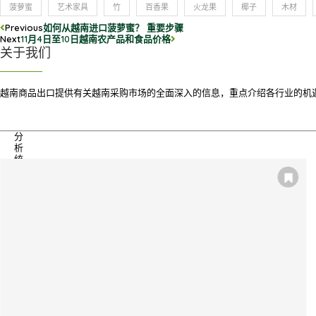
菠萝蜜
艺术家具
竹
百香果
火龙果
椰子
木材
Previous
如何从越南进口菠萝蜜？ 重要步骤
Next
11月4日至10日越南农产品和食品价格
关于我们
越南商品出口提供有关越南采购市场的全面深入的信息，重点介绍各行业的机
分
析
统
计
进
出
口
市
场
报
告
了
解
更