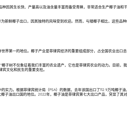
种。该品种因其生长快、产量高以及油含量丰富而备受青睐，非常适合生产椰子油
Hom）也作为新鲜椰子出口，因其独特的风味受到欢迎。然而，与矮椰子相比，这些
世界第一的地位。椰子产业是菲律宾经济的重要组成部分，占全国农业出口总额的
重要性：“椰子树不仅象征着我们丰富的农业遗产，它也是菲律宾农业的动力。目前，
菲律宾文化和民生的重要支柱。
力。根据菲律宾统计局（PSA）的数据，去年该国出口了112.9万吨椰子油，略
大椰子油出口国的地位。2022年，椰子油是菲律宾第七大出口产品，突显了其