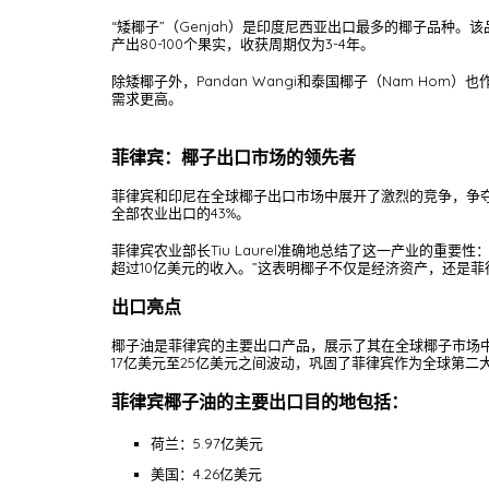
“矮椰子”（Genjah）是印度尼西亚出口最多的椰子品
产出80-100个果实，收获周期仅为3-4年。
除矮椰子外，Pandan Wangi和泰国椰子（Nam 
需求更高。
菲律宾：椰子出口市场的领先者
菲律宾和印尼在全球椰子出口市场中展开了激烈的竞争，争夺
全部农业出口的43%。
菲律宾农业部长Tiu Laurel准确地总结了这一产业的
超过10亿美元的收入。”这表明椰子不仅是经济资产，还是
出口亮点
椰子油是菲律宾的主要出口产品，展示了其在全球椰子市场中的实
17亿美元至25亿美元之间波动，巩固了菲律宾作为全球第二
菲律宾椰子油的主要出口目的地包括：
荷兰：5.97亿美元
美国：4.26亿美元