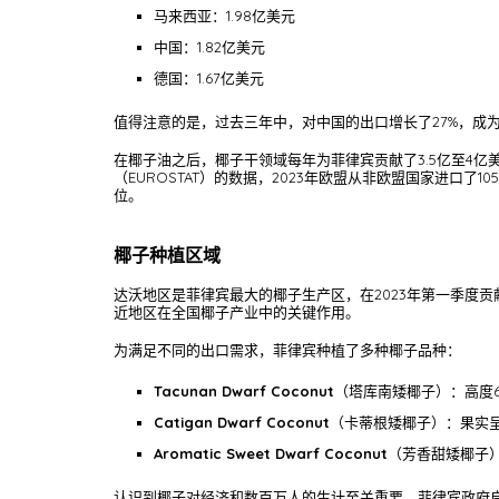
马来西亚：1.98亿美元
中国：1.82亿美元
德国：1.67亿美元
值得注意的是，过去三年中，对中国的出口增长了27%，成
在椰子油之后，椰子干领域每年为菲律宾贡献了3.5亿至4亿
（EUROSTAT）的数据，2023年欧盟从非欧盟国家进口了
位。
椰子种植区域
达沃地区是菲律宾最大的椰子生产区，在2023年第一季度贡献了
近地区在全国椰子产业中的关键作用。
为满足不同的出口需求，菲律宾种植了多种椰子品种：
Tacunan Dwarf Coconut
（塔库南矮椰子）：高度
Catigan Dwarf Coconut
（卡蒂根矮椰子）：果实
Aromatic Sweet Dwarf Coconut
（芳香甜矮椰子
认识到椰子对经济和数百万人的生计至关重要，菲律宾政府启