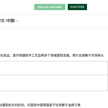
SUBSCRIBE
Hợp tác xuất khẩu
文 (中国)
、化妆品、医疗保健和手工艺品等多个领域蓬勃发展。预计全球椰子市场将从
供抗菌和抗炎的好处。印度和中国等国家不仅将椰子油用于美