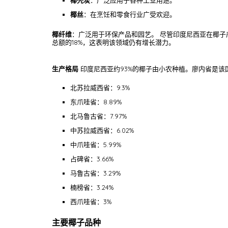
椰壳炭
：广泛应用于各种工业用途。
椰丝
：在烹饪和零食行业广受欢迎。
椰纤维
：广泛用于环保产品和园艺。 尽管印度尼西亚在椰子产
总额的18%，这表明该领域仍有增长潜力。
生产格局
印度尼西亚约93%的椰子由小农种植。廖内省是该国
北苏拉威西省：9.3%
东爪哇省：8.89%
北马鲁古省：7.97%
中苏拉威西省：6.02%
中爪哇省：5.99%
占碑省：3.66%
马鲁古省：3.29%
楠榜省：3.24%
西爪哇省：3%
主要椰子品种