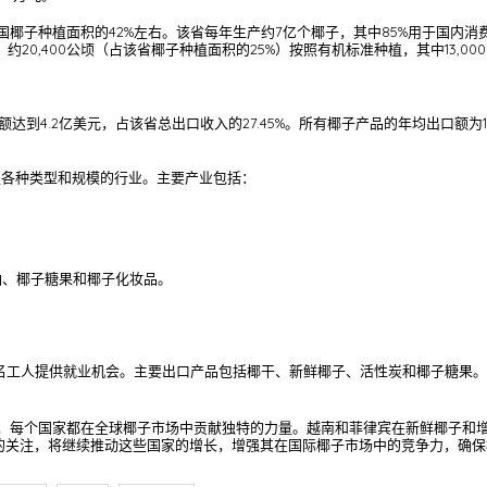
全国椰子种植面积的42%左右。该省每年生产约7亿个椰子，其中85%用于国内消
的是，约20,400公顷（占该省椰子种植面积的25%）按照有机标准种植，其中13
达到4.2亿美元，占该省总出口收入的27.45%。所有椰子产品的年均出口额为10
盖各种类型和规模的行业。主要产业包括：
油、椰子糖果和椰子化妆品。
000名工人提供就业机会。主要出口产品包括椰干、新鲜椰子、活性炭和椰子糖果。
，每个国家都在全球椰子市场中贡献独特的力量。越南和菲律宾在新鲜椰子和
的关注，将继续推动这些国家的增长，增强其在国际椰子市场中的竞争力，确保