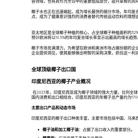
容领域，也将其作为烹饪中的重要组成部分，提升菜肴的风
椰子水也正在迅速崛起，成为增长最快的细分市场，年均复合
点，成为了健康意识强烈的消费者替代传统运动饮料的理想
亚太地区是全球椰子种植的核心，占全球椰子种植面积的32
预计欧洲将以10.5%的年均复合增长率显示出最高的增长趋势
椰子市场充满潜力，为希望在欧洲和美洲市场占据份额的企
企业提供洞见，使其能够做出明智的采购决策，抓住这一利
全球顶级椰子出口国
印度尼西亚的椰子产业概况
在2023年，印度尼西亚成为椰子领域的强大力量，位列全球
国内消费和出口相结合，印度尼西亚的年椰子总产量约为170
主要出口产品和动态市场
印度尼西亚的椰子出口种类丰富，主要市场包括中国、马来
椰子油和加工椰子油
：占据了出口收入的重要部分。