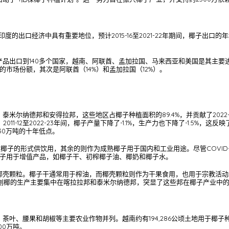
的出口经济中具有重要地位，预计2015-16至2021-22年期间，椰子出口的年
出口到140多个国家，越南、阿联酋、孟加拉国、马来西亚和美国是其主要进口国
的市场份额，其次是阿联酋（14%）和孟加拉国（12%）。
德邦和安得拉邦，这些地区占椰子种植面积的89.4%，并贡献了2022-23财年9
1-12至2022-23年间，椰子产量下降了-1.1%，生产力也下降了-1.5%，这
330万吨的十年低点。
嫩椰子的形式供饮用，其余的则作为成熟椰子用于国内和工业用途。尽管COVID
椰子用于增值产品，如椰子干、初榨椰子油、椰奶和椰子水。
壳颗粒。椰子干通常用于榨油，而椰壳颗粒则作为干果食用，也用于宗教活动。
产。刨椰的生产主要集中在喀拉拉邦和泰米尔纳德邦，突显了这些邦在椰子产业中
茶叶、腰果和胡椒等主要农业作物并列。越南约有194,286公顷土地用于椰
00万吨。