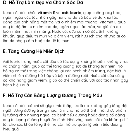
D. Hỗ Trợ Làm Đẹp Và Chăm Sóc Da
Nước cốt dừa chứa
vitamin E
và
axit lauric
, giúp chống oxy hóa,
ngăn ngừa các tác nhân gây hại cho da và bảo vệ da khỏi tác
động của ánh nắng mặt trời và ô nhiễm môi trường. Vitamin E giúp
duy trì độ ẩm tự nhiên cho da, ngăn ngừa lão hóa, và giữ làn da
luôn mềm mại, mịn màng. Nước cốt dừa còn có đặc tính kháng
khuẩn, giúp điều trị mụn và giảm viêm, rất hữu ích cho những ai có
làn da nhạy cảm hoặc da dễ bị mụn.
E. Tăng Cường Hệ Miễn Dịch
Axit lauric trong nước cốt dừa có tác dụng kháng khuẩn, kháng virus
và chống nấm, giúp cơ thể tăng cường sức đề kháng tự nhiên. Nó
hỗ trợ cơ thể trong việc chống lại các bệnh nhiễm trùng, đặc biệt là
viêm nhiễm đường hô hấp và bệnh đường ruột. Nước cốt dừa cũng
có khả năng giảm viêm, giúp cơ thể chiến đấu với các tác nhân gây
bệnh hiệu quả.
F. Hỗ Trợ Cân Bằng Lượng Đường Trong Máu
Nước cốt dừa có chỉ số glycemic thấp, tức là nó không gây tăng đột
ngột lượng đường trong máu, làm cho nó trở thành một thực phẩm
lý tưởng cho những người có bệnh tiểu đường hoặc đang cố gắng
duy trì lượng đường huyết ổn định. Nhờ vậy, nước cốt dừa không chỉ
tốt cho sức khỏe tổng thể mà còn hỗ trợ quản lý bệnh tiểu đường
hiệu quả.