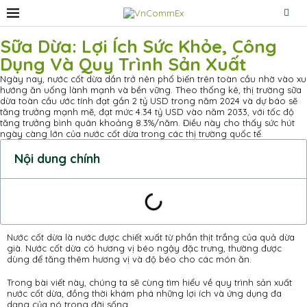
Sữa Dừa: Lợi Ích Sức Khỏe, Công
Dụng Và Quy Trình Sản Xuất
Ngày nay, nước cốt dừa dần trở nên phổ biến trên toàn cầu nhờ vào xu
hướng ăn uống lành mạnh và bền vững. Theo thống kê, thị trường sữa
dừa toàn cầu ước tính đạt gần 2 tỷ USD trong năm 2024 và dự báo sẽ
tăng trưởng mạnh mẽ, đạt mức 4.34 tỷ USD vào năm 2033, với tốc độ
tăng trưởng bình quân khoảng 8.3%/năm. Điều này cho thấy sức hút
ngày càng lớn của nước cốt dừa trong các thị trường quốc tế.
Nội dung chính
Nước cốt dừa là nước được chiết xuất từ phần thịt trắng của quả dừa
già. Nước cốt dừa có hương vị béo ngậy đặc trưng, thường được
dùng để tăng thêm hương vị và độ béo cho các món ăn.
Trong bài viết này, chúng ta sẽ cùng tìm hiểu về quy trình sản xuất
nước cốt dừa, đồng thời khám phá những lợi ích và ứng dụng đa
dạng của nó trong đời sống.