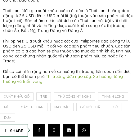
có chất bảo quản).
Thái Lan: Mức giá xuất khẩu nước cốt dừa từ Thái Lan thường dao
động từ 2.5 USD đến 4 USD mỗi lít (tuỳ thuộc vào sản phẩm cô đặc
hoặc tươi). Sản phẩm nước cốt dừa của Thái Lan nổi bật với chất
lượng đồng nhất và thường được xuất khẩu sang các thị trường
châu Âu, Bắc Mỹ, Trung Đông và Đông Á.
Philippines: Giá xuất khẩu nước cốt dừa Philippines dao động từ 1.8
USD đến 2.5 USD mỗi lít đối với các sản phẩm tiêu chuẩn. Các sản
phẩm có giá cao hơn sẽ phụ thuộc vào mức độ tinh khiết, tính hữu
cơ và các chứng nhận quốc tế (như sản phẩm hữu cơ hoặc Fair
Trade).
Để có cái nhìn rộng hơn về xu hướng thị trường liên quan đến dừa,
bạn có thể khám phá
Thị trường dừa nạo sấy: Xu hướng, tăng
trưởng và triển vọng
XUẤT KHẨU GỖ
TRE
THỦ CÔNG MỸ NGHỆ
THANH LONG
MÍT
MÂY TRE ĐAN
MAY MẶC
GỖ NỘI THẤT
GỖ
DỪA
SHARE