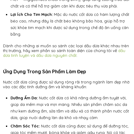
chất và có thể hỗ trợ giảm cân khi được tiêu thụ vừa phải.
Lợi Ích Cho Tim Mạch:
Mặc dù nước cốt dừa có hàm lượng chất
béo cao, nhưng đây là chất béo không bão hòa, giúp hỗ trợ
sức khỏe tim mạch khi được sử dụng trong chế độ ăn uống cân
bằng.
Dành cho những ai muốn so sánh các loại dầu dừa khác nhau trên
thị trường, hãy xem phần so sánh toàn diện của chúng tôi về
dầu
dừa tinh luyện và dầu dừa nguyên chất
.
Ứng Dụng Trong Sản Phẩm Làm Đẹp
Nước cốt dừa cũng được sử dụng rộng rãi trong ngành làm đẹp nhờ
vào các đặc tính dưỡng ẩm và kháng khuẩn:
Dưỡng Ẩm Da:
Nước cốt dừa có khả năng dưỡng ẩm tuyệt vời,
giúp da mềm mại và mịn màng. Nhiều sản phẩm chăm sóc da
như kem dưỡng ẩm, sữa tắm và dầu xả có thành phần nước cốt
dừa, giúp nuôi dưỡng làn da khô và nhạy cảm.
Chăm Sóc Tóc:
Nước cốt dừa cũng được sử dụng để dưỡng tóc,
giúp tóc mềm mượt, bóng khỏe và giảm gãy rụng. Nó có tác