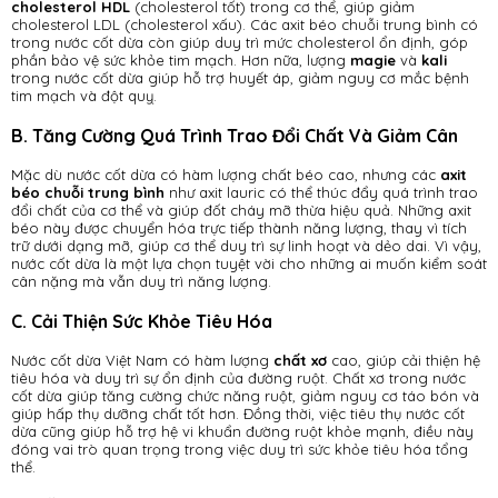
cholesterol HDL
(cholesterol tốt) trong cơ thể, giúp giảm
cholesterol LDL (cholesterol xấu). Các axit béo chuỗi trung bình có
trong nước cốt dừa còn giúp duy trì mức cholesterol ổn định, góp
phần bảo vệ sức khỏe tim mạch. Hơn nữa, lượng
magie
và
kali
trong nước cốt dừa giúp hỗ trợ huyết áp, giảm nguy cơ mắc bệnh
tim mạch và đột quỵ.
B. Tăng Cường Quá Trình Trao Đổi Chất Và Giảm Cân
Mặc dù nước cốt dừa có hàm lượng chất béo cao, nhưng các
axit
béo chuỗi trung bình
như axit lauric có thể thúc đẩy quá trình trao
đổi chất của cơ thể và giúp đốt cháy mỡ thừa hiệu quả. Những axit
béo này được chuyển hóa trực tiếp thành năng lượng, thay vì tích
trữ dưới dạng mỡ, giúp cơ thể duy trì sự linh hoạt và dẻo dai. Vì vậy,
nước cốt dừa là một lựa chọn tuyệt vời cho những ai muốn kiểm soát
cân nặng mà vẫn duy trì năng lượng.
C. Cải Thiện Sức Khỏe Tiêu Hóa
Nước cốt dừa Việt Nam có hàm lượng
chất xơ
cao, giúp cải thiện hệ
tiêu hóa và duy trì sự ổn định của đường ruột. Chất xơ trong nước
cốt dừa giúp tăng cường chức năng ruột, giảm nguy cơ táo bón và
giúp hấp thụ dưỡng chất tốt hơn. Đồng thời, việc tiêu thụ nước cốt
dừa cũng giúp hỗ trợ hệ vi khuẩn đường ruột khỏe mạnh, điều này
đóng vai trò quan trọng trong việc duy trì sức khỏe tiêu hóa tổng
thể.