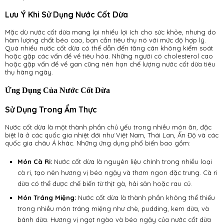
Lưu Ý Khi Sử Dụng Nước Cốt Dừa
Mặc dù nước cốt dừa mang lại nhiều lợi ích cho sức khỏe, nhưng do
hàm lượng chất béo cao, bạn cần tiêu thụ nó với mức độ hợp lý.
Quá nhiều nước cốt dừa có thể dẫn đến tăng cân không kiểm soát
hoặc gặp các vấn đề về tiêu hóa. Những người có cholesterol cao
hoặc gặp vấn đề về gan cũng nên hạn chế lượng nước cốt dừa tiêu
thụ hàng ngày.
Ứng Dụng Của Nước Cốt Dừa
Sử Dụng Trong Ẩm Thực
Nước cốt dừa là một thành phần chủ yếu trong nhiều món ăn, đặc
biệt là ở các quốc gia nhiệt đới như Việt Nam, Thái Lan, Ấn Độ và các
quốc gia châu Á khác. Những ứng dụng phổ biến bao gồm:
Món Cà Ri:
Nước cốt dừa là nguyên liệu chính trong nhiều loại
cà ri, tạo nên hương vị béo ngậy và thơm ngon đặc trưng. Cà ri
dừa có thể được chế biến từ thịt gà, hải sản hoặc rau củ.
Món Tráng Miệng:
Nước cốt dừa là thành phần không thể thiếu
trong nhiều món tráng miệng như chè, pudding, kem dừa, và
bánh dừa. Hương vị ngọt ngào và béo ngậy của nước cốt dừa