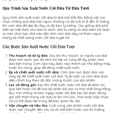
Quy Trình Sản Xuất Nước Cốt Dừa Từ Dừa Tươi
Quy trình sản xuất nước cốt dừa từ dừa tươi bắt đầu bằng việc lựa
chọn những quả dừa tươi ngon, thường có độ tuổi từ 8 đến 12 tháng,
khi cơm dừa đã đạt độ dày và độ béo lý tưởng. Các giống dừa phổ
biến tại Việt Nam như dừa ta xanh, dừa ta vàng và dừa xiêm lửa được
ưu tiên chọn lựa, nhờ vào đặc tính cơm dừa dày và thơm ngon,
mang lại chất lượng nước cốt dừa tuyệt vời.
Các Bước Sản Xuất Nước Cốt Dừa Tươi
Thu hoạch và xử lý dừa:
Sau khi thu hoạch, vỏ ngoài của dừa
được làm sạch, sau đó tách bỏ lớp vỏ cứng để lấy phần cơm
dừa bên trong. Cơm dừa này được nạo thành sợi nhỏ bằng máy
hoặc thủ công, giúp dễ dàng chiết xuất nước.
Ép và chiết xuất nước cốt dừa:
Cơm dừa nạo được đưa vào
máy ép để chiết xuất nước cốt dừa. Tỷ lệ nước và cơm dừa được
điều chỉnh tùy theo độ đặc mong muốn của sản phẩm.
Lọc và đóng gói:
Sau khi chiết xuất, nước cốt dừa sẽ được lọc
qua lưới hoặc vải để loại bỏ phần bã, tạo ra một chất lỏng trắng
đục, mịn màng và béo ngậy. Nước cốt dừa sau đó được đóng
gói cẩn thận trong các bao bì kín như lon, chai hoặc hộp nhựa
và có thể được tiệt trùng để bảo quản lâu dài.
Vận chuyển và tiêu thụ:
Cuối cùng, sản phẩm nước cốt dừa
được vận chuyển đến các cơ sở chế biến hoặc các thị trường