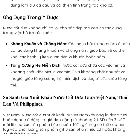
dụng làm dịu da đầu và cải thiện tình trạng tóc khô xơ.
Ứng Dụng Trong Y Dược
Nước cốt dừa không chỉ có lợi cho sắc đẹp mà còn có tác dụng
trong việc hỗ trợ sức khỏe:
Kháng Khuẩn và Chống Nấm:
Các hợp chất trong nước cốt dừa
có tác dụng kháng khuẩn và chống nấm, giúp bảo vệ cơ thể
khỏi các bệnh lý liên quan đến vi khuẩn hoặc nấm.
Tăng Cường Hệ Miễn Dịch:
Nước cốt dừa chứa các vitamin và
khoáng chất, đặc biệt là vitamin C và khoáng chất như sắt và
magiê, giúp tăng cường hệ miễn dịch và duy trì sức khỏe tổng
thể.
So Sánh Giá Xuất Khẩu Nước Cốt Dừa Giữa Việt Nam, Thái
Lan Và Philippines.
Việt Nam: Nước cốt dừa xuất khẩu từ Việt Nam (thường là dạng tươi
hoặc dạng cô đặc) có giá dao động từ khoảng 2 USD đến 3 USD
mỗi lít cho các sản phẩm tiêu chuẩn. Mức giá này có thể cao hơn
tùy vào chất lượng sản phẩm (như sản phẩm hữu cơ hoặc không