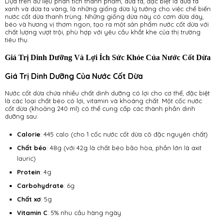
Dựa trên dữ liệu phân tích thành phẩm, dừa ta, đặc biệt là dừa ta
xanh và dừa ta vàng, là những giống dừa lý tưởng cho việc chế biến
nước cốt dừa thanh trùng. Những giống dừa này có cơm dừa dày,
béo và hương vị thơm ngon, tạo ra một sản phẩm nước cốt dừa với
chất lượng vượt trội, phù hợp với yêu cầu khắt khe của thị trường
tiêu thụ.
Giá Trị Dinh Dưỡng Và Lợi Ích Sức Khỏe Của Nước Cốt Dừa
Giá Trị Dinh Dưỡng Của Nước Cốt Dừa
Nước cốt dừa chứa nhiều chất dinh dưỡng có lợi cho cơ thể, đặc biệt
là các loại chất béo có lợi, vitamin và khoáng chất. Một cốc nước
cốt dừa (khoảng 240 ml) có thể cung cấp các thành phần dinh
dưỡng sau:
Calorie
: 445 calo (cho 1 cốc nước cốt dừa cô đặc nguyên chất)
Chất béo
: 48g (với 42g là chất béo bão hòa, phần lớn là axit
lauric)
Protein
: 4g
Carbohydrate
: 6g
Chất xơ
: 5g
Vitamin C
: 5% nhu cầu hàng ngày