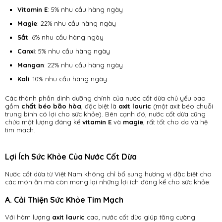
Vitamin E
: 5% nhu cầu hàng ngày
Magie
: 22% nhu cầu hàng ngày
Sắt
: 6% nhu cầu hàng ngày
Canxi
: 5% nhu cầu hàng ngày
Mangan
: 22% nhu cầu hàng ngày
Kali
: 10% nhu cầu hàng ngày
Các thành phần dinh dưỡng chính của nước cốt dừa chủ yếu bao
gồm
chất béo bão hòa
, đặc biệt là
axit lauric
(một axit béo chuỗi
trung bình có lợi cho sức khỏe). Bên cạnh đó, nước cốt dừa cũng
chứa một lượng đáng kể
vitamin E
và
magie
, rất tốt cho da và hệ
tim mạch.
Lợi Ích Sức Khỏe Của Nước Cốt Dừa
Nước cốt dừa từ Việt Nam không chỉ bổ sung hương vị đặc biệt cho
các món ăn mà còn mang lại những lợi ích đáng kể cho sức khỏe:
A. Cải Thiện Sức Khỏe Tim Mạch
Với hàm lượng
axit lauric
cao, nước cốt dừa giúp tăng cường