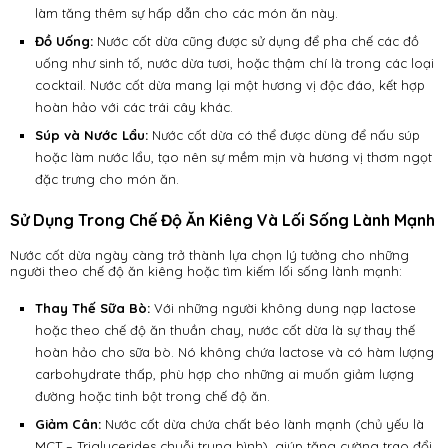
làm tăng thêm sự hấp dẫn cho các món ăn này.
Đồ Uống:
Nước cốt dừa cũng được sử dụng để pha chế các đồ
uống như sinh tố, nước dừa tươi, hoặc thậm chí là trong các loại
cocktail. Nước cốt dừa mang lại một hương vị độc đáo, kết hợp
hoàn hảo với các trái cây khác.
Súp và Nước Lẩu:
Nước cốt dừa có thể được dùng để nấu súp
hoặc làm nước lẩu, tạo nên sự mềm mịn và hương vị thơm ngọt
đặc trưng cho món ăn.
Sử Dụng Trong Chế Độ Ăn Kiêng Và Lối Sống Lành Mạnh
Nước cốt dừa ngày càng trở thành lựa chọn lý tưởng cho những
người theo chế độ ăn kiêng hoặc tìm kiếm lối sống lành mạnh:
Thay Thế Sữa Bò:
Với những người không dung nạp lactose
hoặc theo chế độ ăn thuần chay, nước cốt dừa là sự thay thế
hoàn hảo cho sữa bò. Nó không chứa lactose và có hàm lượng
carbohydrate thấp, phù hợp cho những ai muốn giảm lượng
đường hoặc tinh bột trong chế độ ăn.
Giảm Cân:
Nước cốt dừa chứa chất béo lành mạnh (chủ yếu là
MCT – Triglycerides chuỗi trung bình), giúp tăng cường trao đổi