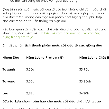
tiêu thụ, sẵn sàng để phục vụ người tiêu dùng.
Quy trình sản xuất nước cốt dừa từ dừa tươi không chỉ đảm bảo chất
lượng tươi ngon mà còn giữ nguyên hương vị béo ngậy, thơm mùi
dừa đặc trưng, mang đến một sản phẩm chất lượng cao, phù hợp
cho các món ăn truyền thống và hiện đại.
Nếu bạn quan tâm đến cách chế biến dừa cho các mục đích sử dụng
khác, hãy đọc thêm về
Tìm hiểu về cơm dừa nạo sấy và các ứng
dụng trong ẩm thực
.
Chỉ tiêu phân tích thành phẩm nước cốt dừa từ các giống dừa
Nhóm Dừa
Hàm Lượng Protein (%)
Hàm Lượng Chất B
Ta xanh
3,36a
35,90a
Ta vàng
3,05a
33,86ab
Lửa
2,98a
34,20b
Dừa ta: Lựa chọn hoàn hảo cho nước cốt dừa chất lượng cao