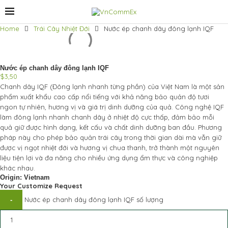
Home
Trái Cây Nhiệt Đới
Nước ép chanh dây đông lạnh IQF
Nước ép chanh dây đông lạnh IQF
$
3,50
Chanh dây IQF (Đông lạnh nhanh từng phần) của Việt Nam là một sản
phẩm xuất khẩu cao cấp nổi tiếng với khả năng bảo quản độ tươi
ngon tự nhiên, hương vị và giá trị dinh dưỡng của quả. Công nghệ IQF
làm đông lạnh nhanh chanh dây ở nhiệt độ cực thấp, đảm bảo mỗi
quả giữ được hình dạng, kết cấu và chất dinh dưỡng ban đầu. Phương
pháp này cho phép bảo quản trái cây trong thời gian dài mà vẫn giữ
được vị ngọt nhiệt đới và hương vị chua thanh, trở thành một nguyên
liệu tiện lợi và đa năng cho nhiều ứng dụng ẩm thực và công nghiệp
khác nhau.
Origin: Vietnam
Your Customize Request
Nước ép chanh dây đông lạnh IQF số lượng