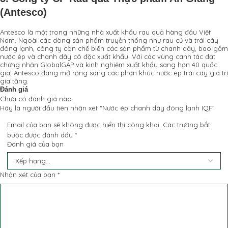
(Antesco)
Antesco là một trong những nhà xuất khẩu rau quả hàng đầu Việt
Nam. Ngoài các dòng sản phẩm truyền thống như rau củ và trái cây
đông lạnh, công ty còn chế biến các sản phẩm từ chanh dây, bao gồm
nước ép và chanh dây cô đặc xuất khẩu. Với các vùng canh tác đạt
chứng nhận GlobalGAP và kinh nghiệm xuất khẩu sang hơn 40 quốc
gia, Antesco đang mở rộng sang các phân khúc nước ép trái cây giá trị
gia tăng.
Đánh giá
Chưa có đánh giá nào.
Hãy là người đầu tiên nhận xét “Nước ép chanh dây đông lạnh IQF”
Email của bạn sẽ không được hiển thị công khai.
Các trường bắt
buộc được đánh dấu
*
Đánh giá của bạn
Nhận xét của bạn
*