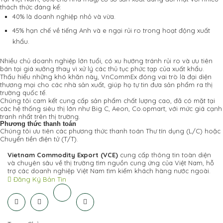
thách thức đáng kể:
40% là doanh nghiệp nhỏ và vừa.
45% hạn chế về tiếng Anh và e ngại rủi ro trong hoạt động xuất
khẩu.
Nhiều chủ doanh nghiệp lớn tuổi, có xu hướng tránh rủi ro và ưu tiên
bán tại giá xưởng thay vì xử lý các thủ tục phức tạp của xuất khẩu.
Thấu hiểu những khó khăn này, VnCommEx đóng vai trò là đại diện
thương mại cho các nhà sản xuất, giúp họ tự tin đưa sản phẩm ra thị
trường quốc tế.
Chúng tôi cam kết cung cấp sản phẩm chất lượng cao, đã có mặt tại
các hệ thống siêu thị lớn như Big C, Aeon, Co.opmart, với mức giá cạnh
tranh nhất trên thị trường.
Phương thức thanh toán
Chúng tôi ưu tiên các phương thức thanh toán Thư tín dụng (L/C) hoặc
Chuyển tiền điện tử (T/T).
Vietnam Commodity Export
(VCE)
cung cấp thông tin toàn diện
và chuyên sâu về thị trường tìm nguồn cung ứng của Việt Nam, hỗ
trợ các doanh nghiệp Việt Nam tìm kiếm khách hàng nước ngoài.
Đăng Ký Bản Tin