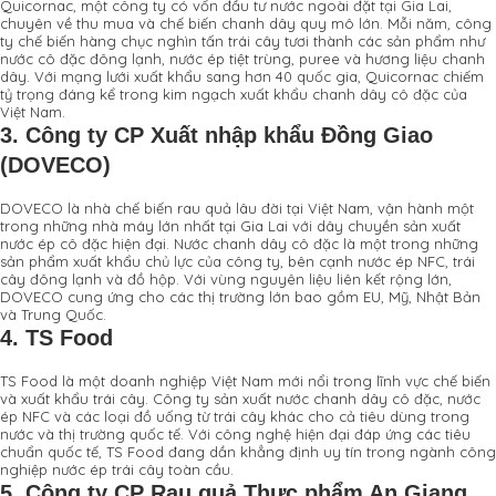
Quicornac, một công ty có vốn đầu tư nước ngoài đặt tại Gia Lai,
chuyên về thu mua và chế biến chanh dây quy mô lớn. Mỗi năm, công
ty chế biến hàng chục nghìn tấn trái cây tươi thành các sản phẩm như
nước cô đặc đông lạnh, nước ép tiệt trùng, puree và hương liệu chanh
dây. Với mạng lưới xuất khẩu sang hơn 40 quốc gia, Quicornac chiếm
tỷ trọng đáng kể trong kim ngạch xuất khẩu chanh dây cô đặc của
Việt Nam.
3.
Công ty CP Xuất nhập khẩu Đồng Giao
(DOVECO)
DOVECO là nhà chế biến rau quả lâu đời tại Việt Nam, vận hành một
trong những nhà máy lớn nhất tại Gia Lai với dây chuyền sản xuất
nước ép cô đặc hiện đại. Nước chanh dây cô đặc là một trong những
sản phẩm xuất khẩu chủ lực của công ty, bên cạnh nước ép NFC, trái
cây đông lạnh và đồ hộp. Với vùng nguyên liệu liên kết rộng lớn,
DOVECO cung ứng cho các thị trường lớn bao gồm EU, Mỹ, Nhật Bản
và Trung Quốc.
4.
TS Food
TS Food là một doanh nghiệp Việt Nam mới nổi trong lĩnh vực chế biến
và xuất khẩu trái cây. Công ty sản xuất nước chanh dây cô đặc, nước
ép NFC và các loại đồ uống từ trái cây khác cho cả tiêu dùng trong
nước và thị trường quốc tế. Với công nghệ hiện đại đáp ứng các tiêu
chuẩn quốc tế, TS Food đang dần khẳng định uy tín trong ngành công
nghiệp nước ép trái cây toàn cầu.
5.
Công ty CP Rau quả Thực phẩm An Giang