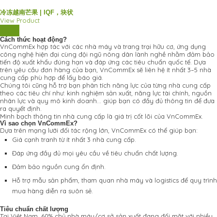
冷冻越南芒果 | IQF，块状
View Product
Cách thức hoạt động?
VnCommEx hợp tác với các nhà máy và trang trại hữu cơ, ứng dụng
công nghệ hiện đại cùng đội ngũ nông dân lành nghề nhằm đảm bảo
tiến độ xuất khẩu đúng hạn và đáp ứng các tiêu chuẩn quốc tế. Dựa
trên yêu cầu đơn hàng của bạn, VnCommEx sẽ liên hệ ít nhất 3–5 nhà
cung cấp phù hợp để lấy báo giá.
Chúng tôi cũng hỗ trợ bạn phân tích năng lực của từng nhà cung cấp
theo các tiêu chí như: kinh nghiệm sản xuất, năng lực tài chính, nguồn
nhân lực và quy mô kinh doanh… giúp bạn có đầy đủ thông tin để đưa
ra quyết định.
Minh bạch thông tin nhà cung cấp là giá trị cốt lõi của VnCommEx.
Vì sao chọn VnCommEx?
Dựa trên mạng lưới đối tác rộng lớn, VnCommEx có thể giúp bạn:
Giá cạnh tranh từ ít nhất 3 nhà cung cấp.
Đáp ứng đầy đủ mọi yêu cầu về tiêu chuẩn chất lượng.
Đảm bảo nguồn cung ổn định.
Hỗ trợ mẫu sản phẩm, tham quan nhà máy và logistics để quy trình
mua hàng diễn ra suôn sẻ.
Tiêu chuẩn chất lượng
Tại Việt Nam, 60% chủ nhà máy/cơ sở sản xuất đang đối mặt với nhiều