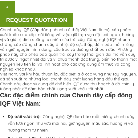
REQUEST QUOTATION
Chanh dây IQF (Cấp đông nhanh cá thể) Việt Nam là một sản phẩm
xuất khẩu cao cấp, nổi tiếng với việc giữ trọn vẹn độ tươi ngon, hương
vị và giá trị dinh dưỡng tự nhiên của trái cây. Công nghệ IQF nhanh
chóng cấp đông chanh dây ở nhiệt độ cực thấp, đảm bảo mỗi miếng
vẫn giữ nguyên hình dáng, cấu trúc và dưỡng chất ban đầu. Phương
pháp này cho phép bảo quản trái cây trong thời gian dài mà vẫn duy
trì được vị ngọt nhiệt đới và vị chua thanh đặc trưng, biến nó thành một
nguyên liệu tiện lợi và linh hoạt cho các ứng dụng ẩm thực và công
nghiệp khác nhau.
Việt Nam, với khí hậu thuận lợi, đặc biệt là ở các vùng như Tây Nguyên,
đã sản xuất ra những loại chanh dây chất lượng hàng đầu thế giới.
Chanh dây được sử dụng để chế biến IQF được thu hoạch ở độ chín lý
tưởng nhất để đảm bảo chất lượng xuất khẩu tốt nhất.
Các đặc điểm chính của Chanh dây cấp đông
IQF Việt Nam:
Độ tươi vượt trội:
Công nghệ IQF đảm bảo mỗi miếng chanh dây
vẫn tươi ngon như vừa mới hái, giữ nguyên màu sắc, hương vị và
hương thơm tự nhiên.