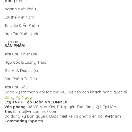
Trang Chủ
Ngành xuất khẩu
Lợi thế Việt Nam
Tài Liệu & Ấn Phẩm
Hợp Tác Xuất Khẩu
Liên Hệ
SẢN PHẨM
Trái Cây Nhiệt Đới
Ngũ Cốc & Lương Thực
Gia Vị & Dược Liệu
Sản Phẩm Từ Dừa
Trái Cây Sấy
Đăng ký trở thành đối tác của VCE để tiếp cận khách hàng quốc tế
Đăng Ký Ngay
Cty TNHH Tập Đoàn VNCOMMEX
Văn phòng:
06 Võ Văn Kiệt, P. Nguyễn Thái Bình, Q.1, Tp.HCM.
Email:
info@vncommex.com
Đã đăng ký Bản quyền.
Được thiết kế và phát triển bởi
Vietnam
Commodity Exports
Chính Sách Bảo Mật
Câu Hỏi Thường Gặp