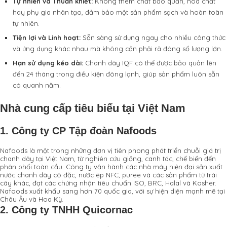
Tự nhiên và Thuần khiết:
Không thêm chất bảo quản, hóa chất
hay phụ gia nhân tạo, đảm bảo một sản phẩm sạch và hoàn toàn
tự nhiên.
Tiện lợi và Linh hoạt:
Sẵn sàng sử dụng ngay cho nhiều công thức
và ứng dụng khác nhau mà không cần phải rã đông số lượng lớn.
Hạn sử dụng kéo dài:
Chanh dây IQF có thể được bảo quản lên
đến 24 tháng trong điều kiện đông lạnh, giúp sản phẩm luôn sẵn
có quanh năm.
Nhà cung cấp tiêu biểu tại Việt Nam
1.
Công ty CP Tập đoàn Nafoods
Nafoods là một trong những đơn vị tiên phong phát triển chuỗi giá trị
chanh dây tại Việt Nam, từ nghiên cứu giống, canh tác, chế biến đến
phân phối toàn cầu. Công ty vận hành các nhà máy hiện đại sản xuất
nước chanh dây cô đặc, nước ép NFC, puree và các sản phẩm từ trái
cây khác, đạt các chứng nhận tiêu chuẩn ISO, BRC, Halal và Kosher.
Nafoods xuất khẩu sang hơn 70 quốc gia, với sự hiện diện mạnh mẽ tại
Châu Âu và Hoa Kỳ.
2.
Công ty TNHH Quicornac