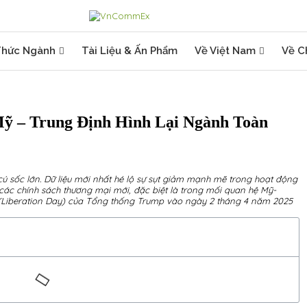
Thức Ngành
Tài Liệu & Ấn Phẩm
Về Việt Nam
Về C
ỹ – Trung Định Hình Lại Ngành Toàn
ú sốc lớn. Dữ liệu mới nhất hé lộ sự sụt giảm mạnh mẽ trong hoạt động
các chính sách thương mại mới, đặc biệt là trong mối quan hệ Mỹ-
" (Liberation Day) của Tổng thống Trump vào ngày 2 tháng 4 năm 2025