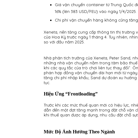
Giá vận chuyển container từ Trung Quốc 
16% (lên 383 USD/FEU) vào ngày 1/4/2025.
Chi phí vận chuyển hàng không cũng tăng:
Xeneta, nền tảng cung cấp thông tin thị trường 
của Hoa Kỳ trước ngày 1 tháng 4. Tuy nhiên, nh
so với đầu năm 2025.
Nhà phân tích trưởng của Xeneta, Peter Sand, n
những nhà vận chuyển nằm trong tâm bão thuế q
khi các quy tắc của trò chơi liên tục thay đổi
phán hợp đồng vận chuyển dài hạn mới từ ngày 
tăng chi phí nhập khẩu, Sand dự đoán xu hướng 
tục.
Hiệu Ứng “frontloading”
Trước khi các mức thuế quan mới có hiệu lực, nh
dẫn đến một đợt tăng mạnh trong đặt chỗ vận ch
khi thuế quan được áp dụng, nhu cầu đặt chỗ sụ
Mức Độ Ảnh Hưởng Theo Ngành