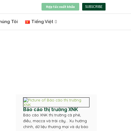
SUBSCRIBE
Hợp tác xuất khẩu
húng Tôi
Tiếng Việt
Báo cáo thị trường XNK
Báo cáo XNK thị trường cà phê,
điều, macca và trái cây... Xu hướng
chính, dữ liệu thương mại và dự báo