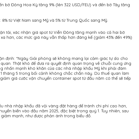
đến bờ Đông Hoa Kỳ tăng 9% (lên 322 USD/FEU) và đến bờ Tây tăng
 8% từ Việt Nam sang Mỹ và 5% từ Trung Quốc sang Mỹ.
vận tải, xác nhận giá spot từ Viễn Đông tăng mạnh vào cả hai bờ
ìn xa hơn, các mức giá này vẫn thấp hơn đáng kể (giảm 43% đến 49%)
hận định: “Ngày Giải phóng sẽ không mang lại cảm giác tự do cho
uan. Thật khó để đưa ra quyết định quan trọng về chuỗi cung ứng
”. Ông nhấn mạnh khó khăn của các nhà nhập khẩu Mỹ khi phải đàm
1 tháng 5 trong bối cảnh không chắc chắn này. Dù thuế quan làm
giảm giá cước vận chuyển container spot từ đầu năm có thể sẽ tiếp
iều nhà nhập khẩu đã vội vàng đặt hàng để tránh chi phí cao hơn,
uyển biển vào đầu năm 2025, đặc biệt trong quý 1. Tuy nhiên, sau
t giảm mạnh, như được phản ánh trong biểu đồ.