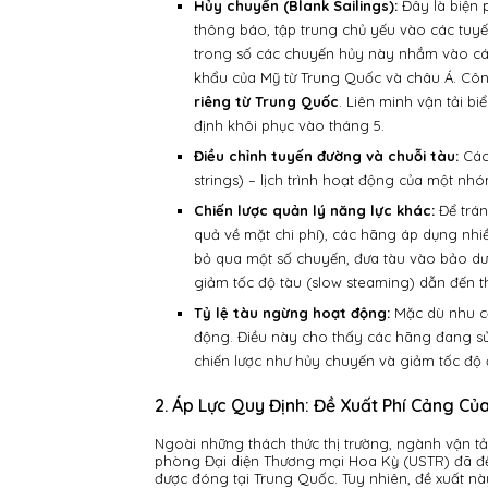
Hủy chuyến (Blank Sailings):
Đây là biện 
thông báo, tập trung chủ yếu vào các tuy
trong số các chuyến hủy này nhắm vào các
khẩu của Mỹ từ Trung Quốc và châu Á. Côn
riêng từ Trung Quốc
. Liên minh vận tải b
định khôi phục vào tháng 5.
Điều chỉnh tuyến đường và chuỗi tàu:
Các 
strings) – lịch trình hoạt động của một nhó
Chiến lược quản lý năng lực khác:
Để trán
quả về mặt chi phí), các hãng áp dụng nhiề
bỏ qua một số chuyến, đưa tàu vào bảo dư
giảm tốc độ tàu (slow steaming) dẫn đến th
Tỷ lệ tàu ngừng hoạt động:
Mặc dù nhu c
động. Điều này cho thấy các hãng đang sử
chiến lược như hủy chuyến và giảm tốc độ 
2. Áp Lực Quy Định: Đề Xuất Phí Cảng Củ
Ngoài những thách thức thị trường, ngành vận tải
phòng Đại diện Thương mại Hoa Kỳ (USTR) đã đ
được đóng tại Trung Quốc. Tuy nhiên, đề xuất n