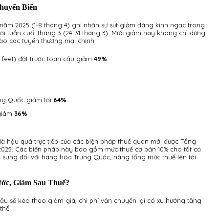
huyển Biển
4 năm 2025 (1-8 tháng 4) ghi nhận sự sụt giảm đáng kinh ngạc trong
với tuần cuối tháng 3 (24-31 tháng 3). Mức giảm này không chỉ dừng
ào các tuyến thương mại chính:
 feet) đặt trước toàn cầu giảm
49%
.
ung Quốc giảm tới
64%
.
 giảm
36%
.
à hậu quả trực tiếp của các biện pháp thuế quan mới được Tổng
025. Các biện pháp này bao gồm mức thuế cơ bản 10% cho tất cả
sung đối với hàng hóa Trung Quốc, nâng tổng mức thuế lên tới
ước, Giảm Sau Thuế?
 cầu sẽ kéo theo giảm giá, chi phí vận chuyển lại có xu hướng tăng
thể: