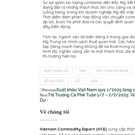
Sự sụt giảm lưu lượng container đến Bắc Mỹ, kết
đang đặt ra những thách thức lớn cho cảng và 
luồng hàng, trong khi doanh nghiệp Mỹ đối mặt 
Thời điểm đàm phán hợp đồng vận chuyển contain
áp lực, buộc họ phải đưa ra các quyết định quan 
đầy biến động.
Tóm lại, ngành vận tải biển đang ở trong giai 
Mỹ-Trung và chính sách thuế quan mới. Các hãng 
tạp (tăng mạnh hàng không để né thuế trong ngắn
hình tắc nghẽn cảng vẫn là một thách thức dai d
thị trường hiện tại.
XUẤT KHẨU GỖ
TRE
THỦ CÔNG MỸ NGHỆ
GỖ NỘI THẤT
GỖ
DỪA
Xuất khẩu Việt Nam quý 1/2025 tăng 1
Previous
Thị Trường Cà Phê Tuần 1/7 – 7/7/2025: 
Next
Dư
Về chúng tôi
Vietnam Commodity Export (VCE)
cung cấp thông