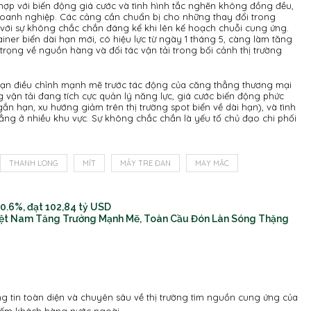
 hợp với biến động giá cước và tình hình tắc nghẽn không đồng đều,
doanh nghiệp. Các cảng cần chuẩn bị cho những thay đổi trong
với sự không chắc chắn đáng kể khi lên kế hoạch chuỗi cung ứng.
er biển dài hạn mới, có hiệu lực từ ngày 1 tháng 5, càng làm tăng
trọng về nguồn hàng và đối tác vận tải trong bối cảnh thị trường
đoạn điều chỉnh mạnh mẽ trước tác động của căng thẳng thương mại
vận tải đang tích cực quản lý năng lực, giá cước biến động phức
 hạn, xu hướng giảm trên thị trường spot biển về dài hạn), và tình
ẳng ở nhiều khu vực. Sự không chắc chắn là yếu tố chủ đạo chi phối
THANH LONG
MÍT
MÂY TRE ĐAN
MAY MẶC
0.6%, đạt 102,84 tỷ USD
Việt Nam Tăng Trưởng Mạnh Mẽ, Toàn Cầu Đón Làn Sóng Thặng
 tin toàn diện và chuyên sâu về thị trường tìm nguồn cung ứng của