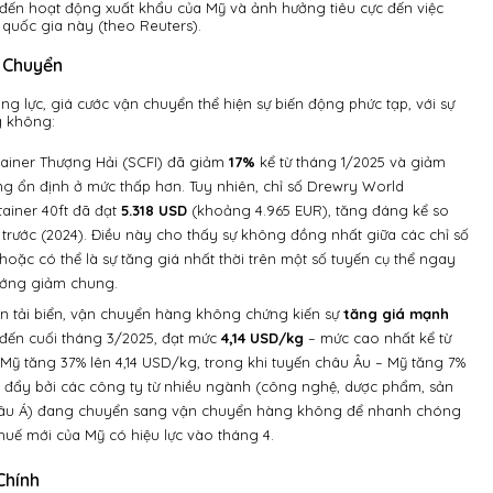
 đến hoạt động xuất khẩu của Mỹ và ảnh hưởng tiêu cực đến việc
 quốc gia này (theo Reuters).
n Chuyển
g lực, giá cước vận chuyển thể hiện sự biến động phức tạp, với sự
g không:
tainer Thượng Hải (SCFI) đã giảm
17%
kể từ tháng 1/2025 và giảm
ng ổn định ở mức thấp hơn. Tuy nhiên, chỉ số Drewry World
tainer 40ft đã đạt
5.318 USD
(khoảng 4.965 EUR), tăng đáng kể so
 trước (2024). Điều này cho thấy sự không đồng nhất giữa các chỉ số
oặc có thể là sự tăng giá nhất thời trên một số tuyến cụ thể ngay
 hướng giảm chung.
ận tải biển, vận chuyển hàng không chứng kiến sự
tăng giá mạnh
đến cuối tháng 3/2025, đạt mức
4,14 USD/kg
– mức cao nhất kể từ
Mỹ tăng 37% lên 4,14 USD/kg, trong khi tuyến châu Âu – Mỹ tăng 7%
c đẩy bởi các công ty từ nhiều ngành (công nghệ, dược phẩm, sản
 châu Á) đang chuyển sang vận chuyển hàng không để nhanh chóng
huế mới của Mỹ có hiệu lực vào tháng 4.
Chính