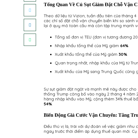
Tổng Quan Về Cú Sụt Giảm Đặt Chỗ Vận C
Theo dữ liệu từ Vizion, tuần đầu tiên của tháng 
các chỉ số đặt chỗ vận chuyển biển khi so sánh 
lại ở quy mô toàn cầu mà còn tập trung mạnh v
Tổng số đơn vị TEU (đơn vị tương đương 20
Nhập khẩu tổng thể của Mỹ giảm
64%
.
Xuất khẩu tổng thể của Mỹ giảm
30%
.
Quan trọng nhất, nhập khẩu của Mỹ từ Tr
Xuất khẩu của Mỹ sang Trung Quốc cũng
Sự sụt giảm đột ngột và mạnh mẽ này được cho l
thống Trump công bố vào ngày 2 tháng 4 năm 2
hàng nhập khẩu vào Mỹ, cộng thêm 34% thuế bổ 
54%
.
Biến Động Giá Cước Vận Chuyển: Tăng Tr
Điều thú vị là, trái với dự đoán về việc giảm nhu
ngay trước thời điểm áp dụng thuế quan mới. Cụ 