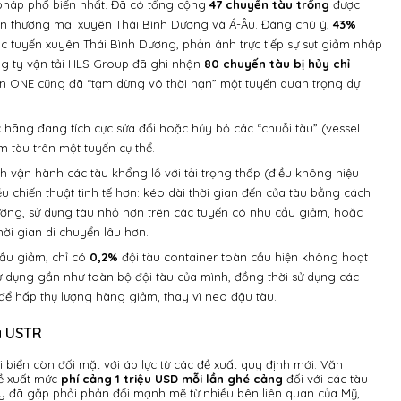
pháp phổ biến nhất. Đã có tổng cộng
47 chuyến tàu trống
được
ến thương mại xuyên Thái Bình Dương và Á-Âu. Đáng chú ý,
43%
 tuyến xuyên Thái Bình Dương, phản ánh trực tiếp sự sụt giảm nhập
g ty vận tải HLS Group đã ghi nhận
80 chuyến tàu bị hủy chỉ
iển ONE cũng đã “tạm dừng vô thời hạn” một tuyến quan trọng dự
hãng đang tích cực sửa đổi hoặc hủy bỏ các “chuỗi tàu” (vessel
m tàu trên một tuyến cụ thể.
h vận hành các tàu khổng lồ với tải trọng thấp (điều không hiệu
u chiến thuật tinh tế hơn: kéo dài thời gian đến của tàu bằng cách
ỡng, sử dụng tàu nhỏ hơn trên các tuyến có nhu cầu giảm, hoặc
ời gian di chuyển lâu hơn.
ầu giảm, chỉ có
0,2%
đội tàu container toàn cầu hiện không hoạt
 dụng gần như toàn bộ đội tàu của mình, đồng thời sử dụng các
để hấp thụ lượng hàng giảm, thay vì neo đậu tàu.
a USTR
 biển còn đối mặt với áp lực từ các đề xuất quy định mới. Văn
ề xuất mức
phí cảng 1 triệu USD mỗi lần ghé cảng
đối với các tàu
ày đã gặp phải phản đối mạnh mẽ từ nhiều bên liên quan của Mỹ,