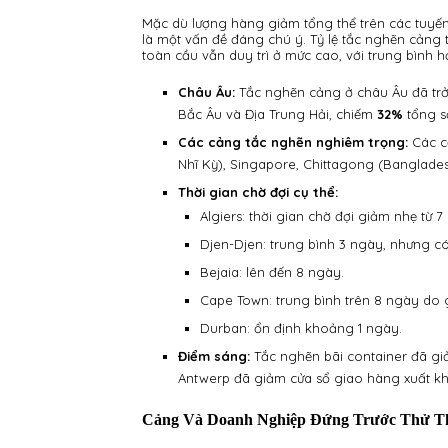
Mặc dù lượng hàng giảm tổng thể trên các tuyến 
là một vấn đề đáng chú ý. Tỷ lệ tắc nghẽn cảng
toàn cầu vẫn duy trì ở mức cao, với trung bình 
Châu Âu:
Tắc nghẽn cảng ở châu Âu đã trở 
Bắc Âu và Địa Trung Hải, chiếm
32%
tổng s
Các cảng tắc nghẽn nghiêm trọng:
Các cả
Nhĩ Kỳ), Singapore, Chittagong (Banglade
Thời gian chờ đợi cụ thể:
Algiers: thời gian chờ đợi giảm nhẹ từ 
Djen-Djen: trung bình 3 ngày, nhưng có
Bejaia: lên đến 8 ngày.
Cape Town: trung bình trên 8 ngày do g
Durban: ổn định khoảng 1 ngày.
Điểm sáng:
Tắc nghẽn bãi container đã gi
Antwerp đã giảm cửa sổ giao hàng xuất k
Cảng Và Doanh Nghiệp Đứng Trước Thử Th