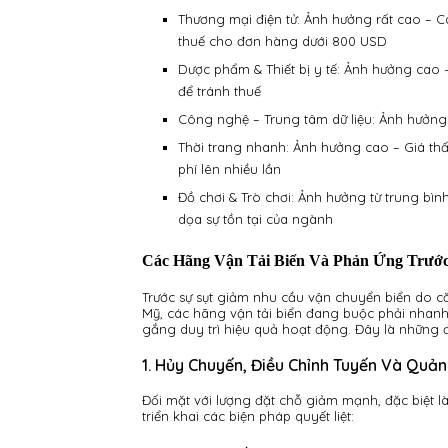
Thương mại điện tử: Ảnh hưởng rất cao – C
thuế cho đơn hàng dưới 800 USD
Dược phẩm & Thiết bị y tế: Ảnh hưởng cao 
để tránh thuế
Công nghệ – Trung tâm dữ liệu: Ảnh hưởng
Thời trang nhanh: Ảnh hưởng cao – Giá thấ
phí lên nhiều lần
Đồ chơi & Trò chơi: Ảnh hưởng từ trung b
dọa sự tồn tại của ngành
Các Hãng Vận Tải Biển Và Phản Ứng Trướ
Trước sự sụt giảm nhu cầu vận chuyển biển do c
Mỹ, các hãng vận tải biển đang buộc phải nhanh 
gắng duy trì hiệu quả hoạt động. Đây là những độ
1. Hủy Chuyến, Điều Chỉnh Tuyến Và Quả
Đối mặt với lượng đặt chỗ giảm mạnh, đặc biệt l
triển khai các biện pháp quyết liệt: