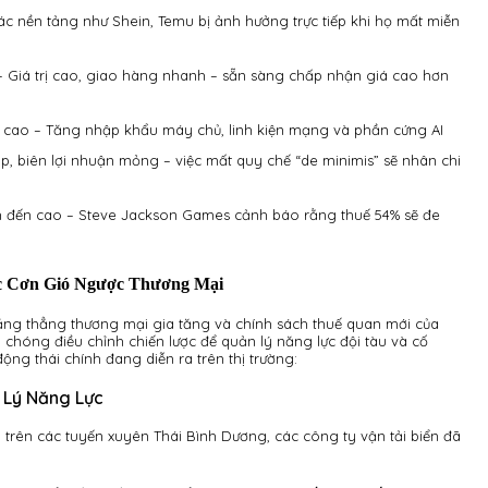
ác nền tảng như Shein, Temu bị ảnh hưởng trực tiếp khi họ mất miễn
– Giá trị cao, giao hàng nhanh – sẵn sàng chấp nhận giá cao hơn
 cao – Tăng nhập khẩu máy chủ, linh kiện mạng và phần cứng AI
p, biên lợi nhuận mỏng – việc mất quy chế “de minimis” sẽ nhân chi
ình đến cao – Steve Jackson Games cảnh báo rằng thuế 54% sẽ đe
c Cơn Gió Ngược Thương Mại
ăng thẳng thương mại gia tăng và chính sách thuế quan mới của
chóng điều chỉnh chiến lược để quản lý năng lực đội tàu và cố
ng thái chính đang diễn ra trên thị trường:
n Lý Năng Lực
à trên các tuyến xuyên Thái Bình Dương, các công ty vận tải biển đã