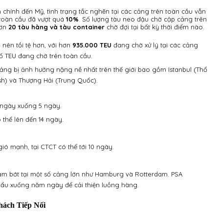
chính đến Mỹ, tình trạng tắc nghẽn tại các cảng trên toàn cầu vẫn
 toàn cầu đã vượt quá
10%
. Số lượng tàu neo đậu chờ cập cảng trên
hơn
20 tàu hàng và tàu container
chờ đợi tại bất kỳ thời điểm nào.
nên tồi tệ hơn, với hơn
935.000 TEU
đang chờ xử lý tại các cảng
ố TEU đang chờ trên toàn cầu.
ng bị ảnh hưởng nặng nề nhất trên thế giới bao gồm Istanbul (Thổ
sh) và Thượng Hải (Trung Quốc).
7 ngày xuống 5 ngày.
 thể lên đến 14 ngày.
ió mạnh, tại CTCT có thể tới 10 ngày.
ảm bớt tại một số cảng lớn như Hamburg và Rotterdam. PSA
hẩu xuống năm ngày để cải thiện luồng hàng.
ách Tiếp Nối