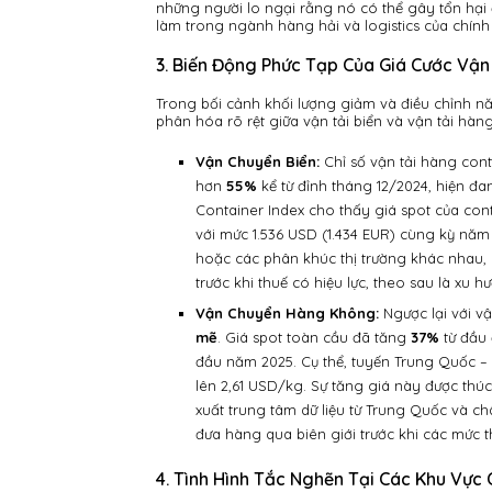
những người lo ngại rằng nó có thể gây tổn hại
làm trong ngành hàng hải và logistics của chính
3. Biến Động Phức Tạp Của Giá Cước Vậ
Trong bối cảnh khối lượng giảm và điều chỉnh năn
phân hóa rõ rệt giữa vận tải biển và vận tải hàn
Vận Chuyển Biển:
Chỉ số vận tải hàng con
hơn
55%
kể từ đỉnh tháng 12/2024, hiện đa
Container Index cho thấy giá spot của con
với mức 1.536 USD (1.434 EUR) cùng kỳ năm
hoặc các phân khúc thị trường khác nhau, h
trước khi thuế có hiệu lực, theo sau là xu
Vận Chuyển Hàng Không:
Ngược lại với v
mẽ
. Giá spot toàn cầu đã tăng
37%
từ đầu 
đầu năm 2025. Cụ thể, tuyến Trung Quốc – 
lên 2,61 USD/kg. Sự tăng giá này được thú
xuất trung tâm dữ liệu từ Trung Quốc và
đưa hàng qua biên giới trước khi các mức t
4. Tình Hình Tắc Nghẽn Tại Các Khu Vực 