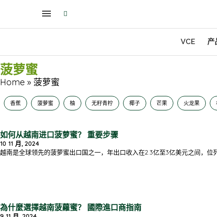
VCE
产
菠萝蜜
Home
»
菠萝蜜
香蕉
菠萝蜜
柚
无籽青柠
椰子
芒果
火龙果
如何从越南进口菠萝蜜？ 重要步骤
10 11 月, 2024
越南是全球领先的菠萝蜜出口国之一，年出口收入在2.3亿至3亿美元之间，位
為什麼選擇越南菠蘿蜜？ 國際進口商指南
9 11 月, 2024