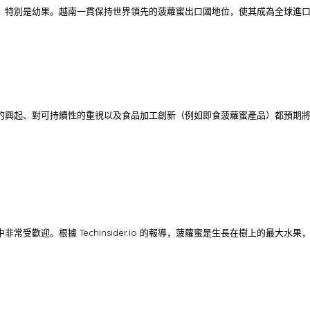
，特別是幼果。越南一貫保持世界領先的菠蘿蜜出口國地位，使其成為全球進
的興起、對可持續性的重視以及食品加工創新（例如即食菠蘿蜜產品）都預期
迎。根據 Techinsider.io 的報導，菠蘿蜜是生長在樹上的最大水果，