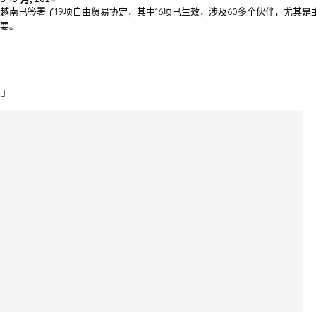
越南已签署了19项自由贸易协定，其中16项已生效，涉及60多个伙伴，尤
要。
通过数字创新实现越南产品的全球化
采购服务