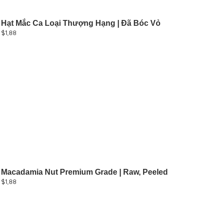
Hạt Mắc Ca Loại Thượng Hạng | Đã Bóc Vỏ
$
1,88
Macadamia Nut Premium Grade | Raw, Peeled
$
1,88