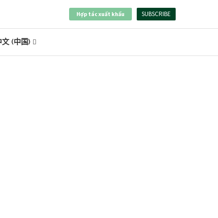
SUBSCRIBE
Hợp tác xuất khẩu
文 (中国)