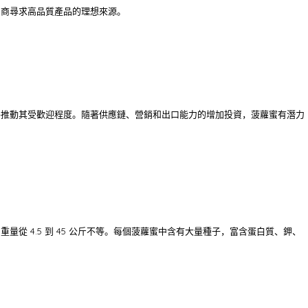
口商尋求高品質產品的理想來源。
將推動其受歡迎程度。隨著供應鏈、營銷和出口能力的增加投資，菠蘿蜜有潛力
重量從 4.5 到 45 公斤不等。每個菠蘿蜜中含有大量種子，富含蛋白質、鉀、