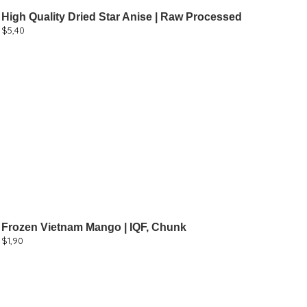
High Quality Dried Star Anise | Raw Processed
$
5,40
Frozen Vietnam Mango | IQF, Chunk
$
1,90