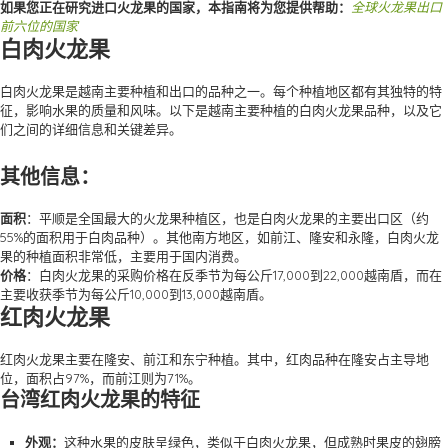
如果您正在研究进口火龙果的国家，本指南将为您提供帮助：
全球火龙果出口
前六位的国家
白肉火龙果
白肉火龙果是越南主要种植和出口的品种之一。每个种植地区都有其独特的特
征，影响水果的质量和风味。以下是越南主要种植的白肉火龙果品种，以及它
们之间的详细信息和关键差异。
其他信息：
面积
：平顺是全国最大的火龙果种植区，也是白肉火龙果的主要出口区（约
55%的面积用于白肉品种）。其他南方地区，如前江、隆安和永隆，白肉火龙
果的种植面积非常低，主要用于国内消费。
价格
：白肉火龙果的采购价格在反季节为每公斤17,000到22,000越南盾，而在
主要收获季节为每公斤10,000到13,000越南盾。
红肉火龙果
红肉火龙果主要在隆安、前江和东宁种植。其中，红肉品种在隆安占主导地
位，面积占97%，而前江则为71%。
台湾红肉火龙果的特征
外观：
这种水果的皮肤呈绿色，类似于白肉火龙果，但成熟时果皮的翅膀