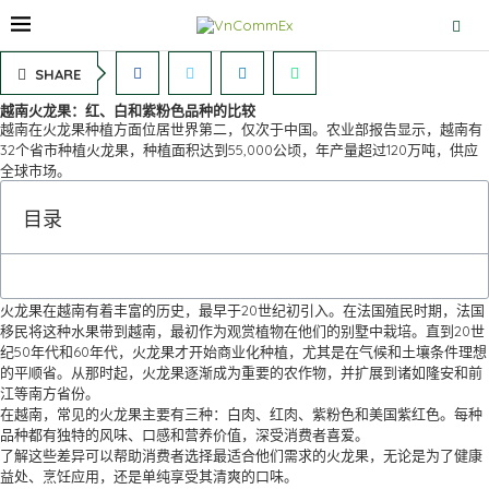
SHARE
越南火龙果：红、白和紫粉色品种的比较
越南在火龙果种植方面位居世界第二，仅次于中国。农业部报告显示，越南有
32个省市种植火龙果，种植面积达到55,000公顷，年产量超过120万吨，供应
全球市场。
目录
火龙果在越南有着丰富的历史，最早于20世纪初引入。在法国殖民时期，法国
移民将这种水果带到越南，最初作为观赏植物在他们的别墅中栽培。直到20世
纪50年代和60年代，火龙果才开始商业化种植，尤其是在气候和土壤条件理想
的平顺省。从那时起，火龙果逐渐成为重要的农作物，并扩展到诸如隆安和前
江等南方省份。
在越南，常见的火龙果主要有三种：白肉、红肉、紫粉色和美国紫红色。每种
品种都有独特的风味、口感和营养价值，深受消费者喜爱。
了解这些差异可以帮助消费者选择最适合他们需求的火龙果，无论是为了健康
益处、烹饪应用，还是单纯享受其清爽的口味。