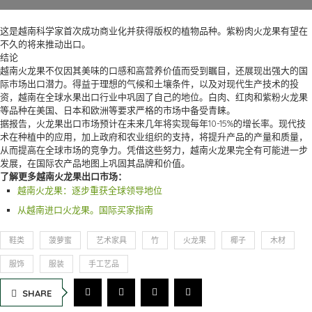
这是越南科学家首次成功商业化并获得版权的植物品种。紫粉肉火龙果有望在
不久的将来推动出口。
结论
越南火龙果不仅因其美味的口感和高营养价值而受到瞩目，还展现出强大的国
际市场出口潜力。得益于理想的气候和土壤条件，以及对现代生产技术的投
资，越南在全球水果出口行业中巩固了自己的地位。白肉、红肉和紫粉火龙果
等品种在美国、日本和欧洲等要求严格的市场中备受青睐。
据报告，火龙果出口市场预计在未来几年将实现每年10-15%的增长率。现代技
术在种植中的应用，加上政府和农业组织的支持，将提升产品的产量和质量，
从而提高在全球市场的竞争力。凭借这些努力，越南火龙果完全有可能进一步
发展，在国际农产品地图上巩固其品牌和价值。
了解更多越南火龙果出口市场：
越南火龙果：逐步重获全球领导地位
从越南进口火龙果。国际买家指南
鞋类
菠萝蜜
艺术家具
竹
火龙果
椰子
木材
服饰
服装
手工艺品
SHARE