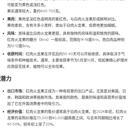
可能变为黄色或浅红色。
果实通常较大，重约400-700克。
果肉：
果肉呈深红色或明亮的紫红色，与白肉火龙果形成鲜明对比。
果肉柔软，含有许多小黑籽，类似于白肉火龙果，但质地更加细腻。
风味：
其味道比白肉火龙果更甜，具有独特的风味和温和愉悦的甜味。
红肉火龙果的糖分（Brix）一般较高，范围在14-18度Brix，而白肉品种则
为10-12度Brix。
收获时间：
红肉火龙果在开花后约30-40天可以开始收获，具体取决于气
候条件和种植技术。通常，主要收获季节为5月至10月，但如果精心护理并
应用促花技术，植物可以全年结果。
潜力
出口市场：
红肉火龙果正成为一种有前景的出口产品，尤其是对美国、日
本、韩国和欧洲等挑剔市场。其美丽的颜色、甜美的味道和高营养价值增
加了它在外国消费者中的吸引力。
经济价值：
红肉火龙果的售价通常高于白肉火龙果。在2024年初，红肉火
龙果的采购价格在33,000到40,000越南盾之间，与去年同期相比增长了
40-50%，较年初上涨了20%。