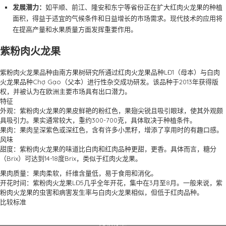
发展潜力：
如平顺、前江、隆安和东宁等省份正在扩大红肉火龙果的种植
面积，得益于适宜的气候条件和日益增长的市场需求。现代技术的应用将
在提高产量和水果质量方面发挥重要作用。
紫粉肉火龙果
紫粉肉火龙果品种由南方果树研究所通过红肉火龙果品种LĐ1（母本）与白肉
火龙果品种Chợ Gạo（父本）进行性杂交成功研发。该品种于2013年获得版
权，并被认为在欧洲主要市场具有出口潜力。
特征
外观：紫粉肉火龙果的果皮鲜艳的粉红色，果翅尖锐且吸引眼球，使其外观颇
具吸引力。果实通常较大，重约300-700克，具体取决于种植条件。
果肉：果肉呈深紫色或深红色，含有许多小黑籽，增添了享用时的有趣口感。
风味
甜度：紫粉肉火龙果的味道比白肉和红肉品种更甜，更香。具体而言，糖分
（Brix）可达到14-18度Brix，类似于红肉火龙果。
果肉质量：果肉柔软，纤维含量低，易于食用和消化。
开花时间：紫粉肉火龙果LĐ5几乎全年开花，集中在3月至8月。一般来说，紫
粉肉火龙果的虫害和病害发生率与白肉火龙果相似，但低于红肉品种。
比较标准
比较标准