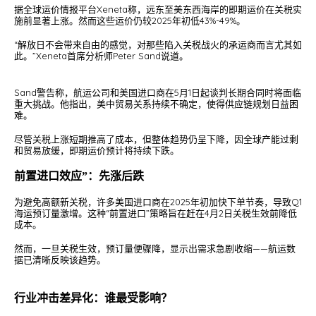
据全球运价情报平台Xeneta称，远东至美东西海岸的即期运价在关税实
施前显著上涨。然而这些运价仍较2025年初低43%-49%。
“解放日不会带来自由的感觉，对那些陷入关税战火的承运商而言尤其如
此。”Xeneta首席分析师Peter Sand说道。
Sand警告称，航运公司和美国进口商在5月1日起谈判长期合同时将面临
重大挑战。他指出，美中贸易关系持续不确定，使得供应链规划日益困
难。
尽管关税上涨短期推高了成本，但整体趋势仍呈下降，因全球产能过剩
和贸易放缓，即期运价预计将持续下跌。
前置进口效应”：先涨后跌
为避免高额新关税，许多美国进口商在2025年初加快下单节奏，导致Q1
海运预订量激增。这种“前置进口”策略旨在赶在4月2日关税生效前降低
成本。
然而，一旦关税生效，预订量便骤降，显示出需求急剧收缩——航运数
据已清晰反映该趋势。
行业冲击差异化：谁最受影响？