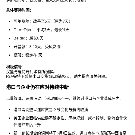
具体等待时间：
阿尔及尔：改善至5天（原为7天）
Djen-Djen：平均3天，最长14天
Bejaia：最长8天
开普敦：8–10天，受风影响
德班：稳定在1天
积极信号：
汉堡与鹿特丹拥堵有所缓解。
PSA安特卫普将出口交货窗口缩短5天，助力提高清关效率。
港口与企业仍在应对持续中断
运量骤降、运价波动、港口拥堵不一，继续对港口与企业造成压力。
港口需调整以适应贸易路线变化与航线取消
美国企业面临供应链不确定性，库存规划、成本控制、物流合作伙
伴选择难度上升
新一轮长期合约谈判将于5月1日生效，进口商在市场动荡中面临高