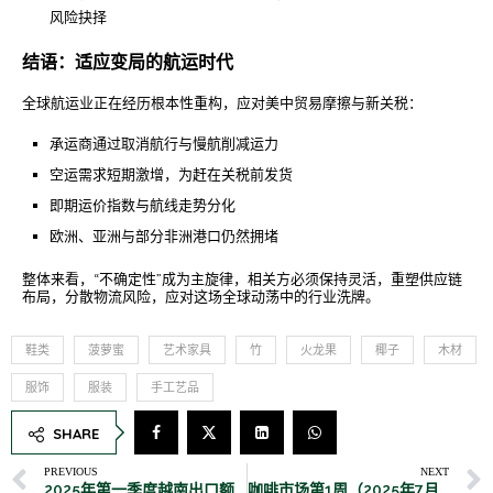
风险抉择
结语：适应变局的航运时代
全球航运业正在经历根本性重构，应对美中贸易摩擦与新关税：
承运商通过取消航行与慢航削减运力
空运需求短期激增，为赶在关税前发货
即期运价指数与航线走势分化
欧洲、亚洲与部分非洲港口仍然拥堵
整体来看，“不确定性”成为主旋律，相关方必须保持灵活，重塑供应链
布局，分散物流风险，应对这场全球动荡中的行业洗牌。
鞋类
菠萝蜜
艺术家具
竹
火龙果
椰子
木材
服饰
服装
手工艺品
SHARE
PREVIOUS
NEXT
2025年第一季度越南出口额增长10.6%，达1028.4亿美元
咖啡市场第1周（2025年7月1日至7月7日）：越南强劲增长，全球迎来过剩浪潮