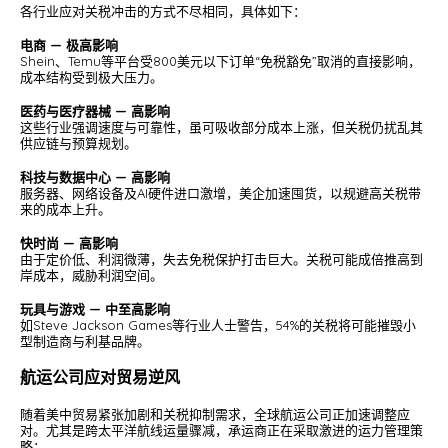
各行业应对关税冲击的方式不尽相同，具体如下：
电商 — 极高影响
Shein、Temu等平台受800美元以下订单“免税豁免”取消的直接影响，
成本结构受到极大压力。
医药与医疗器械 — 高影响
这些行业强调速度与可靠性，虽可吸收部分成本上涨，但关税仍扰乱其
供应链与预算规划。
科技与数据中心 — 高影响
服务器、网络设备及AI硬件进口激增，美企加速囤货，以规避高关税带
来的成本上升。
快时尚 — 高影响
由于定价低、利润微薄，失去免税保护打击巨大。关税可能成倍推高到
岸成本，威胁利润空间。
玩具与游戏 — 中至高影响
如Steve Jackson Games等行业人士警告，54%的关税将可能摧毁小
型制造商与利基品牌。
航运公司应对贸易逆风
随着美中贸易紧张加剧和关税抑制需求，全球航运公司正加速调整应
对。尤其是跨太平洋航线运量骤减，承运商正在采取激进的运力管理策
略：