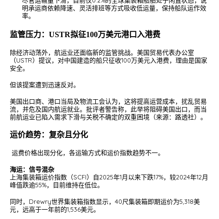
明承运商依赖降速、灵活排班等方式吸收低运量，保持船队运作效
率。
监管压力：USTR拟征100万美元港口入港费
除经济动荡外，航运业还面临新的监管挑战。美国贸易代表办公室
（USTR）提议，对中国建造的船只征收100万美元入港费，理由是国家
安全。
但该提案遭到迅速反对。
美国出口商、港口当局及物流工会认为，这将提高运营成本，扰乱贸易
流，并危及国内航运就业。批评者警告称，此举将阻碍美国出口，而当
前航运业已陷入需求下滑与关税不确定的双重困境（来源：路透社）。
运价趋势：复杂且分化
运费价格出现分化，各运输方式和运价指数趋势不一。
海运：信号混杂
上海集装箱运价指数（SCFI）自2025年1月以来下跌17%，较2024年12月
峰值跌逾55%，目前维持在低位。
同时，Drewry世界集装箱指数显示，40尺集装箱即期运价为5,318美
元，远高于一年前的1,536美元。