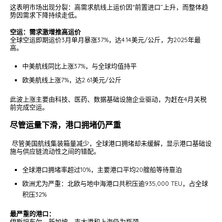
这表明市场出现分裂：高需求航线上运价因“前置进口”上升，而整体趋
势因需求下降持续走低。
空运：需求激增推高运价
全球空运即期运价3月单月暴涨37%，达4.14美元/公斤，为2025年最
高。
中美航线同比上涨37%，与全球均值持平
欧美航线上涨7%，达2.61美元/公斤
此波上涨主要由科技、医药、数据基础设施企业驱动，为赶在4月关税
前完成空运。
尽管运量下滑，港口拥堵仍严重
尽管美国航线集装箱量减少，全球港口拥堵却未缓解，显示港口基础设
施与供应链流动性之间的错配。
全球港口拥堵率超过10%，主要港口平均20艘船等待靠泊
欧洲尤为严重：北欧与地中海港口共积压逾935,000 TEU，占全球
积压32%
最严重的港口：
伊斯坦布尔、新加坡、吉大港和上海仍为瓶颈。