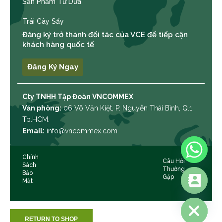
Sản Phẩm Từ Dừa
Trái Cây Sấy
Đăng ký trở thành đối tác của VCE để tiếp cận
khách hàng quốc tế
Đăng Ký Ngay
Cty TNHH Tập Đoàn VNCOMMEX
Văn phòng:
06 Võ Văn Kiệt, P. Nguyễn Thái Bình, Q.1,
Tp.HCM.
Email:
info@vncommex.com
Chính
Câu Hỏi
Sách
Thường
Bảo
Gặp
Mật
HIDE CHATY
RETURN TO SHOP