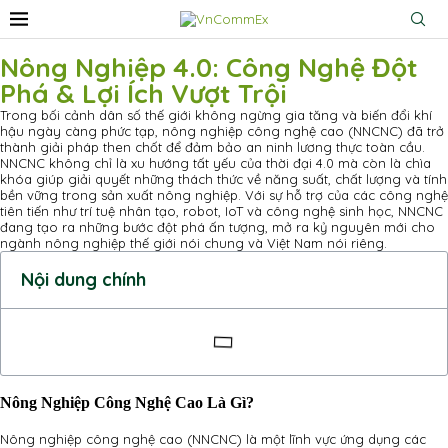
Nông Nghiệp 4.0: Công Nghệ Đột
Phá & Lợi Ích Vượt Trội
Trong bối cảnh dân số thế giới không ngừng gia tăng và biến đổi khí
hậu ngày càng phức tạp, nông nghiệp công nghệ cao (NNCNC) đã trở
thành giải pháp then chốt để đảm bảo an ninh lương thực toàn cầu.
NNCNC không chỉ là xu hướng tất yếu của thời đại 4.0 mà còn là chìa
khóa giúp giải quyết những thách thức về năng suất, chất lượng và tính
bền vững trong sản xuất nông nghiệp. Với sự hỗ trợ của các công nghệ
tiên tiến như trí tuệ nhân tạo, robot, IoT và công nghệ sinh học, NNCNC
đang tạo ra những bước đột phá ấn tượng, mở ra kỷ nguyên mới cho
ngành nông nghiệp thế giới nói chung và Việt Nam nói riêng.
Nội dung chính
Nông Nghiệp Công Nghệ Cao Là Gì?
Nông nghiệp công nghệ cao (NNCNC) là một lĩnh vực ứng dụng các