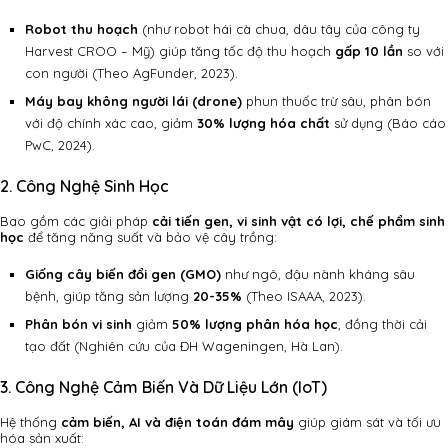
Robot thu hoạch
(như robot hái cà chua, dâu tây của công ty
Harvest CROO – Mỹ) giúp tăng tốc độ thu hoạch
gấp 10 lần
so với
con người (Theo AgFunder, 2023).
Máy bay không người lái (drone)
phun thuốc trừ sâu, phân bón
với độ chính xác cao, giảm
30% lượng hóa chất
sử dụng (Báo cáo
PwC, 2024).
2. Công Nghệ Sinh Học
Bao gồm các giải pháp
cải tiến gen, vi sinh vật có lợi, chế phẩm sinh
học
để tăng năng suất và bảo vệ cây trồng:
Giống cây biến đổi gen (GMO)
như ngô, đậu nành kháng sâu
bệnh, giúp tăng sản lượng
20-35%
(Theo ISAAA, 2023).
Phân bón vi sinh
giảm
50% lượng phân hóa học
, đồng thời cải
tạo đất (Nghiên cứu của ĐH Wageningen, Hà Lan).
3. Công Nghệ Cảm Biến Và Dữ Liệu Lớn (IoT)
Hệ thống
cảm biến, AI và điện toán đám mây
giúp giám sát và tối ưu
hóa sản xuất: