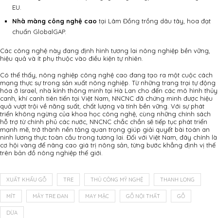
EU.
Nhà màng công nghệ cao
tại Lâm Đồng trồng dâu tây, hoa đạt
chuẩn GlobalGAP.
Các công nghệ này đang định hình tương lai nông nghiệp bền vững,
hiệu quả và ít phụ thuộc vào điều kiện tự nhiên.
Có thể thấy, nông nghiệp công nghệ cao đang tạo ra một cuộc cách
mạng thực sự trong sản xuất nông nghiệp. Từ những trang trại tự động
hóa ở Israel, nhà kính thông minh tại Hà Lan cho đến các mô hình thủy
canh, khí canh tiên tiến tại Việt Nam, NNCNC đã chứng minh được hiệu
quả vượt trội về năng suất, chất lượng và tính bền vững. Với sự phát
triển không ngừng của khoa học công nghệ, cùng những chính sách
hỗ trợ từ chính phủ các nước, NNCNC chắc chắn sẽ tiếp tục phát triển
mạnh mẽ, trở thành nền tảng quan trọng giúp giải quyết bài toán an
ninh lương thực toàn cầu trong tương lai. Đối với Việt Nam, đây chính là
cơ hội vàng để nâng cao giá trị nông sản, từng bước khẳng định vị thế
trên bản đồ nông nghiệp thế giới.
XUẤT KHẨU GỖ
TRE
THỦ CÔNG MỸ NGHỆ
THANH LONG
MÍT
MÂY TRE ĐAN
MAY MẶC
GỖ NỘI THẤT
GỖ
DỪA