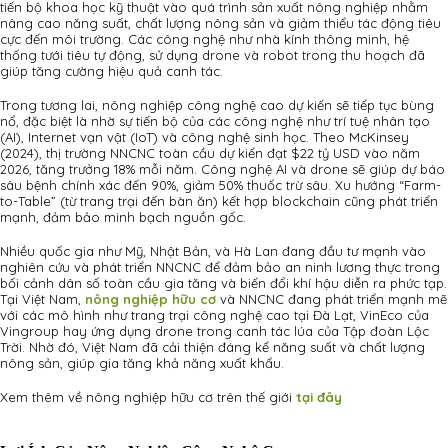
tiến bộ khoa học kỹ thuật vào quá trình sản xuất nông nghiệp nhằm
nâng cao năng suất, chất lượng nông sản và giảm thiểu tác động tiêu
cực đến môi trường. Các công nghệ như nhà kính thông minh, hệ
thống tưới tiêu tự động, sử dụng drone và robot trong thu hoạch đã
giúp tăng cường hiệu quả canh tác.
Trong tương lai, nông nghiệp công nghệ cao dự kiến sẽ tiếp tục bùng
nổ, đặc biệt là nhờ sự tiến bộ của các công nghệ như trí tuệ nhân tạo
(AI), Internet vạn vật (IoT) và công nghệ sinh học. Theo McKinsey
(2024), thị trường NNCNC toàn cầu dự kiến đạt $22 tỷ USD vào năm
2026, tăng trưởng 18% mỗi năm. Công nghệ AI và drone sẽ giúp dự báo
sâu bệnh chính xác đến 90%, giảm 50% thuốc trừ sâu. Xu hướng “Farm-
to-Table” (từ trang trại đến bàn ăn) kết hợp blockchain cũng phát triển
mạnh, đảm bảo minh bạch nguồn gốc.
Nhiều quốc gia như Mỹ, Nhật Bản, và Hà Lan đang đầu tư mạnh vào
nghiên cứu và phát triển NNCNC để đảm bảo an ninh lương thực trong
bối cảnh dân số toàn cầu gia tăng và biến đổi khí hậu diễn ra phức tạp.
Tại Việt Nam,
nông nghiệp hữu cơ
và NNCNC đang phát triển mạnh mẽ
với các mô hình như trang trại công nghệ cao tại Đà Lạt, VinEco của
Vingroup hay ứng dụng drone trong canh tác lúa của Tập đoàn Lộc
Trời. Nhờ đó, Việt Nam đã cải thiện đáng kể năng suất và chất lượng
nông sản, giúp gia tăng khả năng xuất khẩu.
Xem thêm về nông nghiệp hữu cơ trên thế giới
tại đây