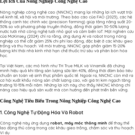
Lợi Ích Của Nông Nghiệp Công Nghệ Cao
Nông nghiệp công nghệ cao (NNCNC) mang lại những lợi ích vượt trội
về kinh tế, xã hội và môi trường. Theo báo cáo của FAO (2023), các hệ
thống canh tác chính xác (precision farming) giúp tăng năng suất 20-
30% so với phương pháp truyền thống, đồng thời giảm 30-50% lượng
nước tưới nhờ công nghệ tưới nhỏ giọt và cảm biến IoT. Một nghiên cứu
của McKinsey (2024) chỉ ra rằng, ứng dụng AI và robot trong nông
nghiệp có thể cắt giảm 25% chi phí lao động, đặc biệt ở các khâu gieo
trồng và thu hoạch. Về môi trường, NNCNC góp phần giảm 15-20%
lượng khí thải nhà kính nhờ hạn chế thuốc trừ sâu và phân bón hóa
học.
Tại Việt Nam, các mô hình như TH True MILK và Vinamilk đã chứng
minh hiệu quả khi tăng sản lượng sữa lên 40%, đồng thời đảm bảo tiêu
chuẩn an toàn vệ sinh thực phẩm quốc tế. Ngoài ra, NNCNC còn mở ra
cơ hội xuất khẩu nông sản chất lượng cao, với giá trị kim ngạch tăng
trưởng 10-15% mỗi năm. Những lợi ích này cho thấy NNCNC không chỉ
nâng cao hiệu quả sản xuất mà còn hướng đến phát triển bền vững.
Công Nghệ Tiêu Biểu Trong Nông Nghiệp Công Nghệ Cao
1. Công Nghệ Tự Động Hóa Và Robot
Công nghệ này ứng dụng
robot, máy móc thông minh
để thay thế
lao động thủ công trong các khâu gieo trồng, chăm sóc và thu hoạch.
Ví dụ: