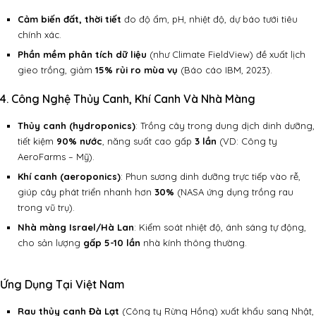
Cảm biến đất, thời tiết
đo độ ẩm, pH, nhiệt độ, dự báo tưới tiêu
chính xác.
Phần mềm phân tích dữ liệu
(như Climate FieldView) đề xuất lịch
gieo trồng, giảm
15% rủi ro mùa vụ
(Báo cáo IBM, 2023).
4. Công Nghệ Thủy Canh, Khí Canh Và Nhà Màng
Thủy canh (hydroponics)
: Trồng cây trong dung dịch dinh dưỡng,
tiết kiệm
90% nước
, năng suất cao gấp
3 lần
(VD: Công ty
AeroFarms – Mỹ).
Khí canh (aeroponics)
: Phun sương dinh dưỡng trực tiếp vào rễ,
giúp cây phát triển nhanh hơn
30%
(NASA ứng dụng trồng rau
trong vũ trụ).
Nhà màng Israel/Hà Lan
: Kiểm soát nhiệt độ, ánh sáng tự động,
cho sản lượng
gấp 5-10 lần
nhà kính thông thường.
Ứng Dụng Tại Việt Nam
Rau thủy canh Đà Lạt
(Công ty Rừng Hồng) xuất khẩu sang Nhật,