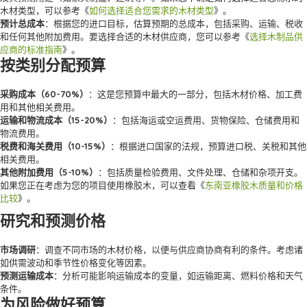
木材类型，可以参考《
如何选择适合您需求的木材类型
》。
预计总成本
：根据您的进口目标，估算预期的总成本，包括采购、运输、税收
和任何其他附加费用。要选择合适的木材供应商，您可以参考《
选择木制品供
应商的标准指南
》。
按类别分配预算
采购成本（60-70%）
：这是您预算中最大的一部分，包括木材价格、加工费
用和其他相关费用。
运输和物流成本（15-20%）
：包括海运或空运费用、货物保险、仓储费用和
物流费用。
税费和海关费用（10-15%）
：根据进口国家的法规，预算进口税、关税和其他
相关费用。
其他附加费用（5-10%）
：包括质量检验费用、文件处理、仓储和杂项开支。
如果您正在考虑为您的项目使用橡胶木，可以查看《
东南亚橡胶木质量和价格
比较
》。
研究和预测价格
市场调研
：调查不同市场的木材价格，以便与供应商协商有利的条件。考虑诸
如供需波动和季节性价格变化等因素。
预测运输成本
：分析可能影响运输成本的变量，如运输距离、燃料价格和天气
条件。
为风险做好预算