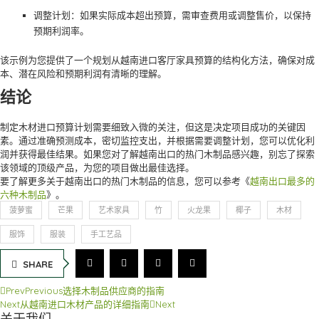
调整计划：如果实际成本超出预算，需审查费用或调整售价，以保持
预期利润率。
该示例为您提供了一个规划从越南进口客厅家具预算的结构化方法，确保对成
本、潜在风险和预期利润有清晰的理解。
结论
制定木材进口预算计划需要细致入微的关注，但这是决定项目成功的关键因
素。通过准确预测成本，密切监控支出，并根据需要调整计划，您可以优化利
润并获得最佳结果。如果您对了解越南出口的热门木制品感兴趣，别忘了探索
该领域的顶级产品，为您的项目做出最佳选择。
要了解更多关于越南出口的热门木制品的信息，您可以参考《
越南出口最多的
六种木制品
》。
菠萝蜜
芒果
艺术家具
竹
火龙果
椰子
木材
服饰
服装
手工艺品
SHARE
Prev
Previous
选择木制品供应商的指南
Next
从越南进口木材产品的详细指南
Next
关于我们