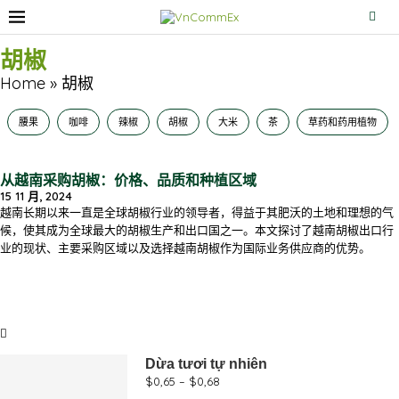
胡椒
Home
»
胡椒
腰果
咖啡
辣椒
胡椒
大米
茶
草药和药用植物
从越南采购胡椒：价格、品质和种植区域
15 11 月, 2024
越南长期以来一直是全球胡椒行业的领导者，得益于其肥沃的土地和理想的气
候，使其成为全球最大的胡椒生产和出口国之一。本文探讨了越南胡椒出口行
业的现状、主要采购区域以及选择越南胡椒作为国际业务供应商的优势。
通过数字创新实现越南产品的全球化
Dừa tươi tự nhiên
采购服务
$
0,65
–
$
0,68