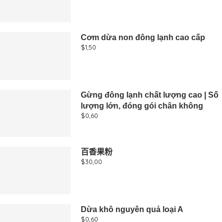
Cơm dừa non đông lạnh cao cấp
$
1,50
Gừng đông lạnh chất lượng cao | Số
lượng lớn, đóng gói chân không
$
0,60
百香果粉
$
30,00
Dừa khô nguyên quả loại A
$
0,60