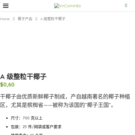
Home
椰子产品
A 级整粒干椰子
A 级整粒干椰子
$
0,60
干椰子由优质新鲜椰子制成，产自越南著名的椰子种植
区，尤其是槟椥省——被称为该国的“椰子王国”。
尺寸：700 克以上
包装：25 件/网袋或客户要求