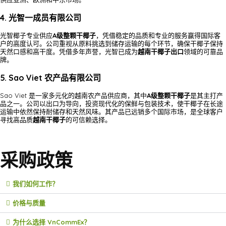
4. 光智一成员有限公司
光智椰子专业供应
A级整颗干椰子
，凭借稳定的品质和专业的服务赢得国际客
户的高度认可。公司重视从原料挑选到储存运输的每个环节，确保干椰子保持
天然口感和高干度。凭借多年声誉，光智已成为
越南干椰子出口
领域的可靠品
牌。
5. Sao Viet 农产品有限公司
Sao Viet 是一家多元化的越南农产品供应商，其中
A级整颗干椰子
是其主打产
品之一。公司以出口为导向，投资现代化的保鲜与包装技术，使干椰子在长途
运输中依然保持耐储存和天然风味。其产品已远销多个国际市场，是全球客户
寻找高品质
越南干椰子
的可信赖选择。
采购政策
我们如何工作？
价格与质量
为什么选择 VnCommEx？