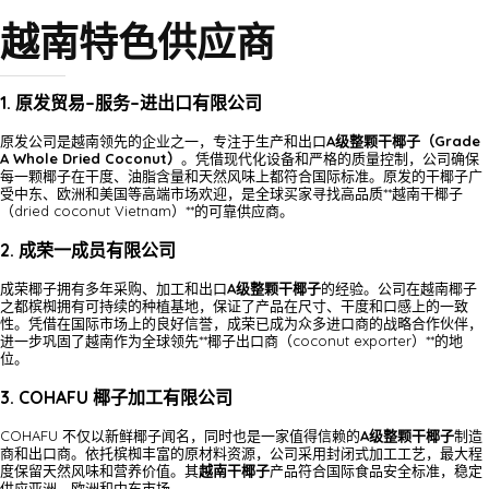
越南特色供应商
1. 原发贸易–服务–进出口有限公司
原发公司是越南领先的企业之一，专注于生产和出口
A级整颗干椰子（Grade
A Whole Dried Coconut）
。凭借现代化设备和严格的质量控制，公司确保
每一颗椰子在干度、油脂含量和天然风味上都符合国际标准。原发的干椰子广
受中东、欧洲和美国等高端市场欢迎，是全球买家寻找高品质**越南干椰子
（dried coconut Vietnam）**的可靠供应商。
2. 成荣一成员有限公司
成荣椰子拥有多年采购、加工和出口
A级整颗干椰子
的经验。公司在越南椰子
之都槟椥拥有可持续的种植基地，保证了产品在尺寸、干度和口感上的一致
性。凭借在国际市场上的良好信誉，成荣已成为众多进口商的战略合作伙伴，
进一步巩固了越南作为全球领先**椰子出口商（coconut exporter）**的地
位。
3. COHAFU 椰子加工有限公司
COHAFU 不仅以新鲜椰子闻名，同时也是一家值得信赖的
A级整颗干椰子
制造
商和出口商。依托槟椥丰富的原材料资源，公司采用封闭式加工工艺，最大程
度保留天然风味和营养价值。其
越南干椰子
产品符合国际食品安全标准，稳定
供应亚洲、欧洲和中东市场。