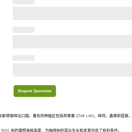
Request Quotation
斯塔咖啡出口国。著名的种植区包括邦美蜀 (Dak Lak)、林同、嘉莱和昆嵩
-1500 米的理想海拔高度，为咖啡树的茁壮生长和发育创造了有利条件。