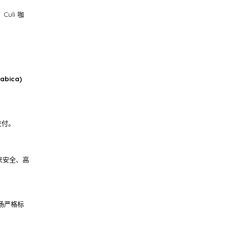
li 咖
bica)
交付。
带来安全、高
场严格标